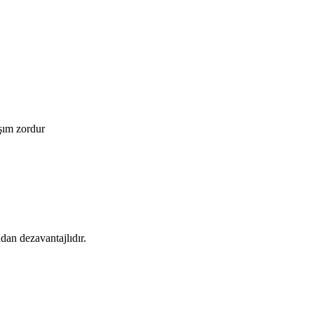
şım zordur
an dezavantajlıdır.