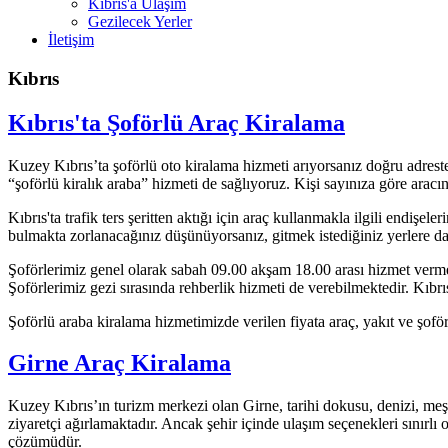
Kıbrıs'a Ulaşım
Gezilecek Yerler
İletişim
Kıbrıs
Kıbrıs'ta Şoförlü Araç Kiralama
Kuzey Kıbrıs’ta şoförlü oto kiralama hizmeti arıyorsanız doğru adreste
“şoförlü kiralık araba” hizmeti de sağlıyoruz. Kişi sayınıza göre arac
Kıbrıs'ta trafik ters şeritten aktığı için araç kullanmakla ilgili endişel
bulmakta zorlanacağınız düşünüyorsanız, gitmek istediğiniz yerlere da
Şoförlerimiz genel olarak sabah 09.00 akşam 18.00 arası hizmet vermek
Şoförlerimiz gezi sırasında rehberlik hizmeti de verebilmektedir. Kıbrı
Şoförlü araba kiralama hizmetimizde verilen fiyata araç, yakıt ve şoför 
Girne Araç Kiralama
Kuzey Kıbrıs’ın turizm merkezi olan Girne, tarihi dokusu, denizi, meşhu
ziyaretçi ağırlamaktadır. Ancak şehir içinde ulaşım seçenekleri sınırlı
çözümüdür.