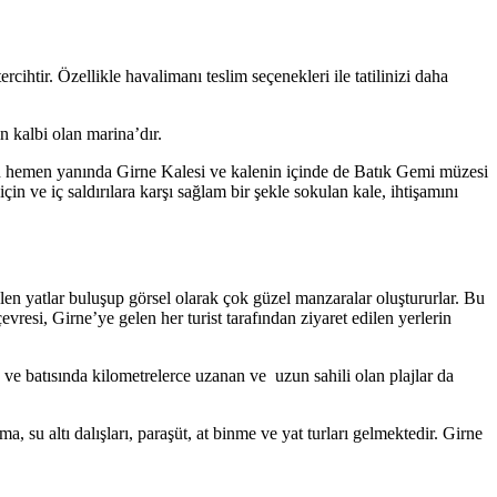
rcihtir. Özellikle havalimanı teslim seçenekleri ile tatilinizi daha
n kalbi olan marina’dır.
nın hemen yanında Girne Kalesi ve kalenin içinde de Batık Gemi müzesi
in ve iç saldırılara karşı sağlam bir şekle sokulan kale, ihtişamını
len yatlar buluşup görsel olarak çok güzel manzaralar oluştururlar. Bu
vresi, Girne’ye gelen her turist tarafından ziyaret edilen yerlerin
 ve batısında kilometrelerce uzanan ve uzun sahili olan plajlar da
, su altı dalışları, paraşüt, at binme ve yat turları gelmektedir. Girne