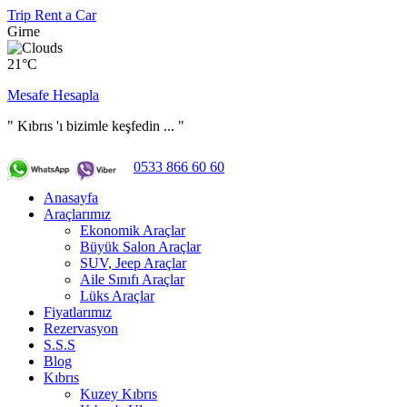
Trip Rent a Car
Girne
21°C
Mesafe Hesapla
" Kıbrıs 'ı bizimle keşfedin ... "
0533 866 60 60
Anasayfa
Araçlarımız
Ekonomik Araçlar
Büyük Salon Araçlar
SUV, Jeep Araçlar
Aile Sınıfı Araçlar
Lüks Araçlar
Fiyatlarımız
Rezervasyon
S.S.S
Blog
Kıbrıs
Kuzey Kıbrıs