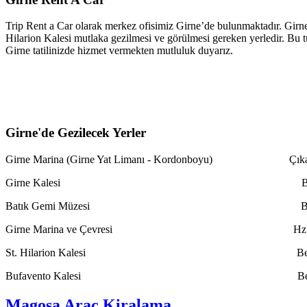
Trip Rent a Car olarak merkez ofisimiz Girne’de bulunmaktadır. Girneni
Hilarion Kalesi mutlaka gezilmesi ve görülmesi gereken yerledir. Bu tu
Girne tatilinizde hizmet vermekten mutluluk duyarız.
Girne'de Gezilecek Yerler
Girne Marina (Girne Yat Limanı - Kordonboyu) Çıkartma
Girne Kalesi Barış ve Özgür
Batık Gemi Müzesi Beşparmak Dağ
Girne Marina ve Çevresi Hz. Ömer
St. Hilarion Kalesi Beylerbeyi (Be
Bufavento Kalesi Bellapais M
Magosa Araç Kiralama