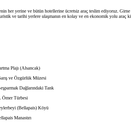
n her yerine ve bütün hotellerine ücretsiz araç teslim ediyoruz. Girne 
ristik ve tarihi yerlere ulaşmanın en kolay ve en ekonomik yolu araç kir
 Plajı (Alsancak)
lük Müzesi
larındaki Tank
 Türbesi
llapais) Köyü
anastırı