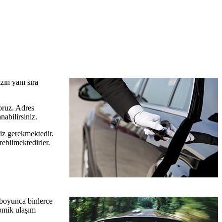
zın yanı sıra
yoruz. Adres
abilirsiniz.
niz gerekmektedir.
rebilmektedirler.
l boyunca binlerce
nomik ulaşım