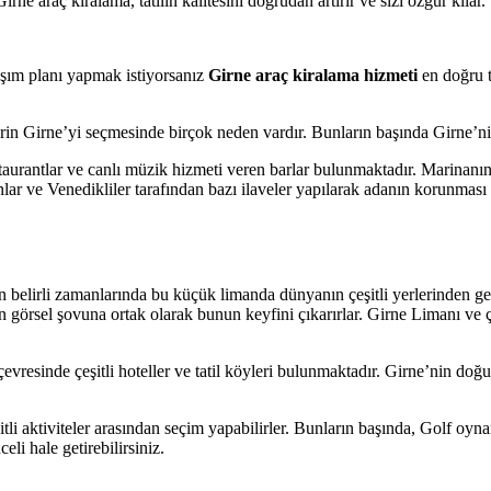
ne araç kiralama, tatilin kalitesini doğrudan artırır ve sizi özgür kılar.
şım planı yapmak istiyorsanız
Girne araç kiralama hizmeti
en doğru te
rin Girne’yi seçmesinde birçok neden vardır. Bunların başında Girne’ni
staurantlar ve canlı müzik hizmeti veren barlar bulunmaktadır. Marina
ar ve Venedikliler tarafından bazı ilaveler yapılarak adanın korunması iç
ın belirli zamanlarında bu küçük limanda dünyanın çeşitli yerlerinden ge
n görsel şovuna ortak olarak bunun keyfini çıkarırlar. Girne Limanı ve çe
evresinde çeşitli hoteller ve tatil köyleri bulunmaktadır. Girne’nin doğu
li aktiviteler arasından seçim yapabilirler. Bunların başında, Golf oynama
eli hale getirebilirsiniz.