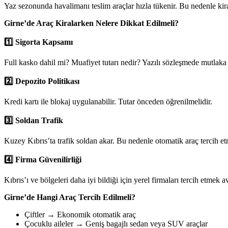
Yaz sezonunda havalimanı teslim araçlar hızla tükenir. Bu nedenle ki
Girne’de Araç Kiralarken Nelere Dikkat Edilmeli?
1️
Sigorta Kapsamı
Full kasko dahil mi? Muafiyet tutarı nedir? Yazılı sözleşmede mutlaka 
2️
Depozito Politikası
Kredi kartı ile blokaj uygulanabilir. Tutar önceden öğrenilmelidir.
3️
Soldan Trafik
Kuzey Kıbrıs’ta trafik soldan akar. Bu nedenle otomatik araç tercih etm
4️
Firma Güvenilirliği
Kıbrıs’ı ve bölgeleri daha iyi bildiği için yerel firmaları tercih etmek a
Girne’de Hangi Araç Tercih Edilmeli?
Çiftler → Ekonomik otomatik araç
Çocuklu aileler → Geniş bagajlı sedan veya SUV araçlar