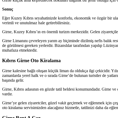
Girne küçük ama keşfedilecek noktaları dağınık bir şehir olduğu için Gir
Sonuç
Eğer Kuzey Kıbrıs seyahatinizde konforlu, ekonomik ve özgür bir ula
verimli ve unutulmaz hale getirebilirsiniz.
Girne, Kuzey Kıbrıs’ın en önemli turizm merkezidir. Gelen ziyaretçile
Girne Limanını çevreleyen yarım ay biçiminde dizilmiş nefis balık re
de görülmesi gereken yerlerdir. Bizanslılar tarafından yapılıp Lüzinyanl
muhafaza etmektedir.
Kıbrıs Girne Oto Kiralama
Girne kalesine bağlı oluşan küçük liman da oldukça ilgi çekicidir. Yıl
zamanlarda yerel halk ve o sırada Girne’de bulunan turistler de yatları
başında gelir.
Girne, Kıbrıs adasının en gözde tatil beldesi konumundadır. Girne ve ç
vardır.
Girne’ye gelen ziyaretciler, güzel vakit geçirmek ve eğlenmek için çeşit
oto kiralama servisimizden alacağınız hizmetle, tatilinizi daha da eğlenc
Girne Rent A Car