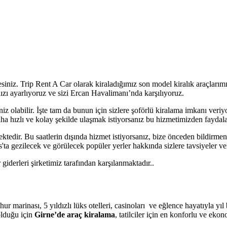
siniz. Trip Rent A Car olarak kiraladığımız son model kiralık araçlarımı
ınızı ayarlıyoruz ve sizi Ercan Havalimanı’nda karşılıyoruz.
eriniz olabilir. İşte tam da bunun için sizlere şoförlü kiralama imkanı veri
ha hızlı ve kolay şekilde ulaşmak istiyorsanız bu hizmetimizden faydalan
tedir. Bu saatlerin dışında hizmet istiyorsanız, bize önceden bildirme
s'ta gezilecek ve görülecek popüler yerler hakkında sizlere tavsiyeler ve
giderleri şirketimiz tarafından karşılanmaktadır..
r marinası, 5 yıldızlı lüks otelleri, casinoları ve eğlence hayatıyla yı
 olduğu için
Girne’de araç kiralama
, tatilciler için en konforlu ve eko