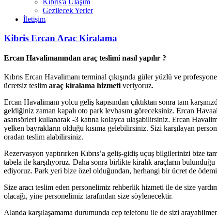
Kıbrıs'a Ulaşım
Gezilecek Yerler
İletişim
Kibris Ercan Arac Kiralama
Ercan Havalimanından araç teslimi nasıl yapılır ?
Kıbrıs Ercan Havalimanı terminal çıkışında güler yüzlü ve profesyonel 
ücretsiz teslim
araç kiralama hizmeti
veriyoruz.
Ercan Havalimanı yolcu geliş kapısından çıktıktan sonra tam karşınızd
geldiğiniz zaman kapalı oto park levhasını göreceksiniz. Ercan Havaal
asansörleri kullanarak -3 katına kolayca ulaşabilirsiniz. Ercan Havali
yelken bayrakların olduğu kısıma gelebilirsiniz. Sizi karşılayan pers
oradan teslim alabilirsiniz.
Rezervasyon yaptırırken Kıbrıs’a geliş-gidiş uçuş bilgilerinizi bize tam
tabela ile karşılıyoruz. Daha sonra birlikte kiralık araçların bulundu
ediyoruz. Park yeri bize özel olduğundan, herhangi bir ücret de ödem
Size aracı teslim eden personelimiz rehberlik hizmeti ile de size yardımc
olacağı, yine personelimiz tarafından size söylenecektir.
Alanda karşılaşamama durumunda cep telefonu ile de sizi arayabilmem