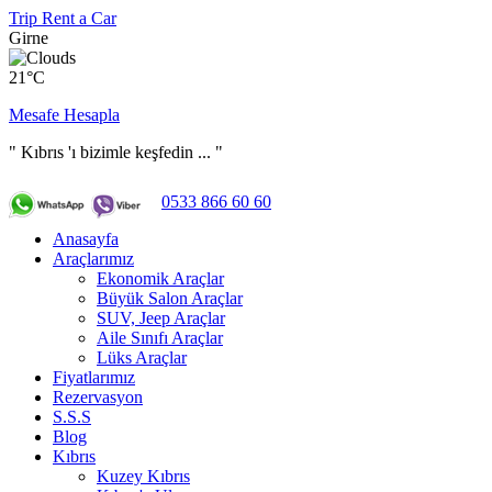
Trip Rent a Car
Girne
21°C
Mesafe Hesapla
" Kıbrıs 'ı bizimle keşfedin ... "
0533 866 60 60
Anasayfa
Araçlarımız
Ekonomik Araçlar
Büyük Salon Araçlar
SUV, Jeep Araçlar
Aile Sınıfı Araçlar
Lüks Araçlar
Fiyatlarımız
Rezervasyon
S.S.S
Blog
Kıbrıs
Kuzey Kıbrıs