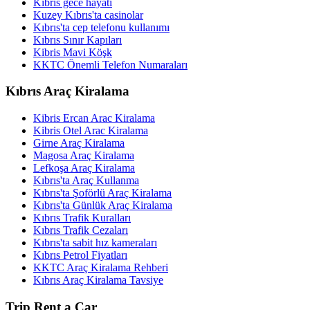
Kıbrıs gece hayatı
Kuzey Kıbrıs'ta casinolar
Kıbrıs'ta cep telefonu kullanımı
Kıbrıs Sınır Kapıları
Kibris Mavi Köşk
KKTC Önemli Telefon Numaraları
Kıbrıs Araç Kiralama
Kibris Ercan Arac Kiralama
Kibris Otel Arac Kiralama
Girne Araç Kiralama
Magosa Araç Kiralama
Lefkoşa Araç Kiralama
Kıbrıs'ta Araç Kullanma
Kıbrıs'ta Şoförlü Araç Kiralama
Kıbrıs'ta Günlük Araç Kiralama
Kıbrıs Trafik Kuralları
Kıbrıs Trafik Cezaları
Kıbrıs'ta sabit hız kameraları
Kıbrıs Petrol Fiyatları
KKTC Araç Kiralama Rehberi
Kıbrıs Araç Kiralama Tavsiye
Trip Rent a Car