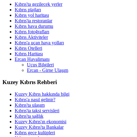
Kıbrıs'ta gezilecek yerler
Kıbrıs plajları
Kıbrıs yol haritası
Kıbrıs'ta restoranlar
Kıbrıs hava durumu
Kıbrıs fotoğrafları
Kıbrıs Aktiviteler
Kıbrıs'a uçan hava yolları
Kıbrıs Otelleri
Kıbrıs Haritası
Ercan Havalimanı
Uçuş Bilgileri
Ercan - Girne Ulaşım
Kuzey Kıbrıs Rehberi
Kuzey Kıbrıs hakkında bilgi
Kıbrıs'a nasıl gelinir?
Kıbrıs'ta ulaşım
Kıbrıs'ta taksi servisleri
Kıbrıs'ta sağlık
Kuzey Kıbrıs'ın ekonomisi
Kuzey Kıbrıs'ta Bankalar
Kıbrıs gece kulüpleri