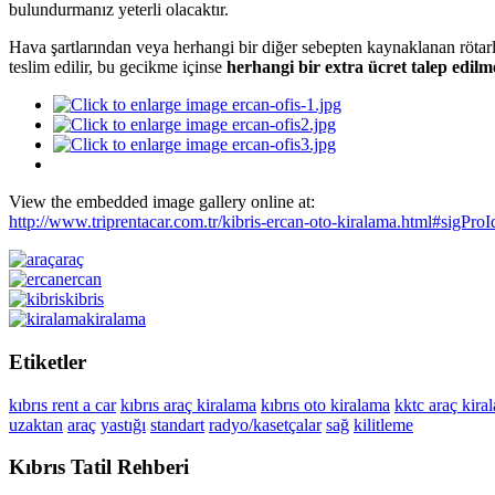
bulundurmanız yeterli olacaktır.
Hava şartlarından veya herhangi bir diğer sebepten kaynaklanan rötarlar
teslim edilir, bu gecikme içinse
herhangi bir extra ücret talep edilm
View the embedded image gallery online at:
http://www.triprentacar.com.tr/kibris-ercan-oto-kiralama.html#sigPr
araç
ercan
kibris
kiralama
Etiketler
kıbrıs rent a car
kıbrıs araç kiralama
kıbrıs oto kiralama
kktc araç kira
uzaktan
araç
yastığı
standart
radyo/kasetçalar
sağ
kilitleme
Kıbrıs Tatil Rehberi