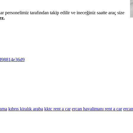
 personelimiz tarafından takip edilir ve ineceğiniz saatte araç size
ez.
oId98814e36d9
lama
kıbrıs kiralık araba
kktc rent a car
ercan havalimanı rent a car
ercan