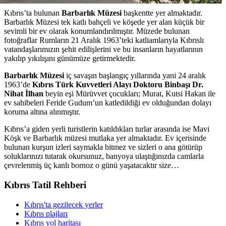
Kıbrıs’ta bulunan
Barbarlık Müzesi
başkentte yer almaktadır.
Barbarlık Müzesi tek katlı bahçeli ve köşede yer alan küçük bir
sevimli bir ev olarak konumlandırılmıştır. Müzede bulunan
fotoğraflar Rumların 21 Aralık 1963’teki katliamlarıyla Kıbrıslı
vatandaşlarımızın şehit edilişlerini ve bu insanların hayatlarının
yakılıp yıkılışını günümüze getirmektedir.
Barbarlık Müzesi
iç savaşın başlangıç yıllarında yani 24 aralık
1963’de
Kıbrıs Türk Kuvvetleri Alayı Doktoru Binbaşı Dr.
Nihat İlhan
beyin eşi Mürüvvet çocukları; Murat, Kutsi Hakan ile
ev sahibeleri Feride Gudum’un katledildiği ev olduğundan dolayı
koruma altına alınmıştır.
Kıbrıs’a giden yerli turistlerin katıldıkları turlar arasında ise Mavi
Köşk ve Barbarlık müzesi mutlaka yer almaktadır. Ev içerisinde
bulunan kurşun izleri saymakla bitmez ve sizleri o ana götürüp
soluklarınızı tutarak okursunuz, banyoya ulaştığınızda camlarla
çevrelenmiş üç kanlı bornoz o günü yaşatacaktır size…
Kıbrıs Tatil Rehberi
Kıbrıs'ta gezilecek yerler
Kıbrıs plajları
Kıbrıs yol haritası