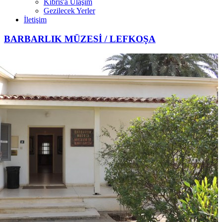
Kıbrıs'a Ulaşım
Gezilecek Yerler
İletişim
BARBARLIK MÜZESİ / LEFKOŞA