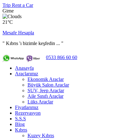
Trip Rent a Car
Girne
21°C
Mesafe Hesapla
" Kıbrıs 'ı bizimle keşfedin ... "
0533 866 60 60
Anasayfa
Araçlarımız
Ekonomik Araçlar
Büyük Salon Araçlar
SUV, Jeep Araçlar
Aile Sınıfı Araçlar
Lüks Araçlar
Fiyatlarımız
Rezervasyon
S.S.S
Blog
Kıbrıs
Kuzey Kıbrıs