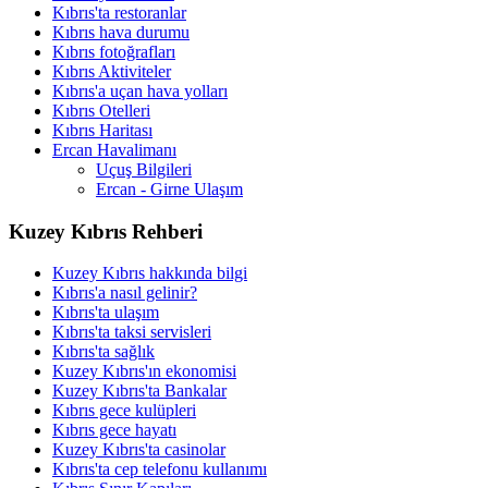
Kıbrıs'ta restoranlar
Kıbrıs hava durumu
Kıbrıs fotoğrafları
Kıbrıs Aktiviteler
Kıbrıs'a uçan hava yolları
Kıbrıs Otelleri
Kıbrıs Haritası
Ercan Havalimanı
Uçuş Bilgileri
Ercan - Girne Ulaşım
Kuzey Kıbrıs Rehberi
Kuzey Kıbrıs hakkında bilgi
Kıbrıs'a nasıl gelinir?
Kıbrıs'ta ulaşım
Kıbrıs'ta taksi servisleri
Kıbrıs'ta sağlık
Kuzey Kıbrıs'ın ekonomisi
Kuzey Kıbrıs'ta Bankalar
Kıbrıs gece kulüpleri
Kıbrıs gece hayatı
Kuzey Kıbrıs'ta casinolar
Kıbrıs'ta cep telefonu kullanımı