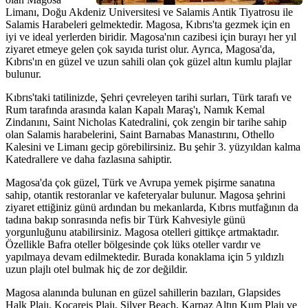
Limanı, Doğu Akdeniz Universitesi ve Salamis Antik Tiyatrosu ile
Salamis Harabeleri gelmektedir. Magosa, Kıbrıs'ta gezmek için en
iyi ve ideal yerlerden biridir. Magosa'nın cazibesi için burayı her yıl
ziyaret etmeye gelen çok sayıda turist olur. Ayrıca, Magosa'da,
Kıbrıs'ın en güzel ve uzun sahili olan çok güzel altın kumlu plajlar
bulunur.
Kıbrıs'taki tatilinizde, Şehri çevreleyen tarihi surları, Türk tarafı ve
Rum tarafında arasında kalan Kapalı Maraş'ı, Namık Kemal
Zindanını, Saint Nicholas Katedralini, çok zengin bir tarihe sahip
olan Salamis harabelerini, Saint Barnabas Manastırını, Othello
Kalesini ve Limanı gecip görebilirsiniz. Bu şehir 3. yüzyıldan kalma
Katedrallere ve daha fazlasına sahiptir.
Magosa'da çok güzel, Türk ve Avrupa yemek pişirme sanatına
sahip, otantik restoranlar ve kafeteryalar bulunur. Magosa şehrini
ziyaret ettiğiniz günü ardından bu mekanlarda, Kıbrıs mutfağının da
tadına bakıp sonrasında nefis bir Türk Kahvesiyle günü
yorgunluğunu atabilirsiniz. Magosa otelleri gittikçe artmaktadır.
Özellikle Bafra oteller bölgesinde çok lüks oteller vardır ve
yapılmaya devam edilmektedir. Burada konaklama için 5 yıldızlı
uzun plajlı otel bulmak hiç de zor değildir.
Magosa alanında bulunan en güzel sahillerin bazıları, Glapsides
Halk Plajı, Kocareis Plajı, Silver Beach, Karpaz Altın Kum Plajı ve