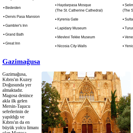
• Haydarpasa Mosque
• Sel
• Bedesten
(The St. Catherine Cathedral)
(The S
• Dervis Pasa Mansion
• Kyrenia Gate
• Sult
• Gambler's Inn
• Lapidary Museum
• Tur
• Grand Bath
• Mevlevi Tekke Museum
• Vene
• Great Inn
• Nicosia City-Walls
• Yen
Gazimağusa
Gazimağusa,
Kıbrıs'ın Kuzey
Doğusunda yer
almaktadır.
Magosa denince
akla ilk gelen
Mersin-Taşucu
seferlerinin de
yapıldığı ve
Kıbrıs'ın da en
büyük yolcu limanı
olan Magosa