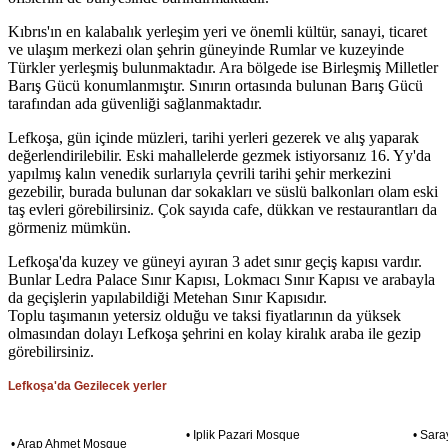
Kıbrıs'ın en kalabalık yerleşim yeri ve önemli kültür, sanayi, ticaret
ve ulaşım merkezi olan şehrin güneyinde Rumlar ve kuzeyinde
Türkler yerleşmiş bulunmaktadır. Ara bölgede ise Birleşmiş Milletler
Barış Gücü konumlanmıştır. Sınırın ortasında bulunan Barış Gücü
tarafından ada güvenliği sağlanmaktadır.
Lefkoşa, gün içinde müzleri, tarihi yerleri gezerek ve alış yaparak
değerlendirilebilir. Eski mahallelerde gezmek istiyorsanız 16. Yy'da
yapılmış kalın venedik surlarıyla çevrili tarihi şehir merkezini
gezebilir, burada bulunan dar sokakları ve süslü balkonları olam eski
taş evleri görebilirsiniz. Çok sayıda cafe, dükkan ve restaurantları da
görmeniz mümkün.
Lefkoşa'da kuzey ve güneyi ayıran 3 adet sınır geçiş kapısı vardır.
Bunlar Ledra Palace Sınır Kapısı, Lokmacı Sınır Kapısı ve arabayla
da geçişlerin yapılabildiği Metehan Sınır Kapısıdır.
Toplu taşımanın yetersiz olduğu ve taksi fiyatlarının da yüksek
olmasından dolayı Lefkoşa şehrini en kolay kiralık araba ile gezip
görebilirsiniz.
Lefkoşa'da Gezilecek yerler
• Iplik Pazari Mosque
• Sar
• Arap Ahmet Mosque