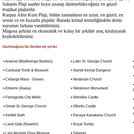
Salamis Plajı saatler boyu uzanıp dinlenebileceğiniz en güzel
tropikal plajlardır.
Karpaz Altın Kum Plajı, bütün zamanların en uzun, en güzel, en
sessiz ve en huzurlu plajıdır. Burada kristal temizliğindeki deniz
suyunun farkına varabilirisiniz.
Magosa şehrini en ekonomik ve kolay bir şekilde araç kiralayarak
keşfedebilirsiniz.
Gazimağusa'da Gezilecek yerler
• Arsenal (Martinengo Bastion)
• Latin St. George Church
• Canbulat Tomb & Museum
• Namik Kemal Dungeon
• Cellarga Mass - Graves
• Nestorian Church
• Enkomi (Alasia)
• Nikokreon Monument
• Famagusta City Walls
• Nitovikla Castle
• Greek St. George Church
• Othello Castle
• Kertikli Bath
• Panaya Kanakaria Church
• Land Gate (Ravelin)
• Royal Tombs
• Lala Mustafa Pasa Mosque
• Salamis