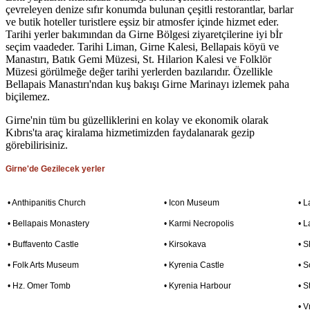
çevreleyen denize sıfır konumda bulunan çeşitli restorantlar, barlar
ve butik hoteller turistlere eşsiz bir atmosfer içinde hizmet eder.
Tarihi yerler bakımından da Girne Bölgesi ziyaretçilerine iyi bİr
seçim vaadeder. Tarihi Liman, Girne Kalesi, Bellapais köyü ve
Manastırı, Batık Gemi Müzesi, St. Hilarion Kalesi ve Folklör
Müzesi görülmeğe değer tarihi yerlerden bazılarıdır. Özellikle
Bellapais Manastırı'ndan kuş bakışı Girne Marinayı izlemek paha
biçilemez.
Girne'nin tüm bu güzelliklerini en kolay ve ekonomik olarak
Kıbrıs'ta araç kiralama hizmetimizden faydalanarak gezip
görebilirisiniz.
Girne'de Gezilecek yerler
• Anthipanitis Church
• Icon Museum
• 
• Bellapais Monastery
• Karmi Necropolis
• L
• Buffavento Castle
• Kirsokava
• 
• Folk Arts Museum
• Kyrenia Castle
• 
• Hz. Omer Tomb
• Kyrenia Harbour
• S
• V