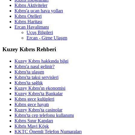
Kıbrıs Aktiviteler
Kıbrıs'a uçan hava yolları
Kıbrıs Otelleri
Kıbrıs Haritası
Ercan Havalimanı
Uçuş Bilgileri
Ercan - Girne Ulaşım
Kuzey Kıbrıs Rehberi
Kuzey Kıbrıs hakkında bilgi
Kıbrıs'a nasıl gelinir?
Kıbrıs'ta ulaşım
Kıbrıs'ta taksi servisleri
Kıbrıs'ta sağlık
Kuzey Kıbrıs'ın ekonomisi
Kuzey Kıbrıs'ta Bankalar
Kıbrıs gece kulüpleri
Kıbrıs gece hayatı
Kuzey Kıbrıs'ta casinolar
Kıbrıs'ta cep telefonu kullanımı
Kıbrıs Sınır Kapıları
Kibris Mavi Köşk
KKTC Önemli Telefon Numaraları