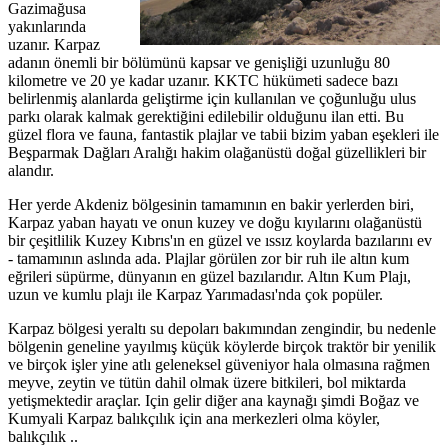
Gazimağusa
yakınlarında
uzanır. Karpaz
adanın önemli bir bölümünü kapsar ve genişliği uzunluğu 80
kilometre ve 20 ye kadar uzanır. KKTC hükümeti sadece bazı
belirlenmiş alanlarda geliştirme için kullanılan ve çoğunluğu ulus
parkı olarak kalmak gerektiğini edilebilir olduğunu ilan etti. Bu
güzel flora ve fauna, fantastik plajlar ve tabii bizim yaban eşekleri ile
Beşparmak Dağları Aralığı hakim olağanüstü doğal güzellikleri bir
alandır.
Her yerde Akdeniz bölgesinin tamamının en bakir yerlerden biri,
Karpaz yaban hayatı ve onun kuzey ve doğu kıyılarını olağanüstü
bir çeşitlilik Kuzey Kıbrıs'ın en güzel ve ıssız koylarda bazılarını ev
- tamamının aslında ada. Plajlar görülen zor bir ruh ile altın kum
eğrileri süpürme, dünyanın en güzel bazılarıdır. Altın Kum Plajı,
uzun ve kumlu plajı ile Karpaz Yarımadası'nda çok popüler.
Karpaz bölgesi yeraltı su depoları bakımından zengindir, bu nedenle
bölgenin geneline yayılmış küçük köylerde birçok traktör bir yenilik
ve birçok işler yine atlı geleneksel güveniyor hala olmasına rağmen
meyve, zeytin ve tütün dahil olmak üzere bitkileri, bol miktarda
yetişmektedir araçlar. Için gelir diğer ana kaynağı şimdi Boğaz ve
Kumyali Karpaz balıkçılık için ana merkezleri olma köyler,
balıkçılık ..