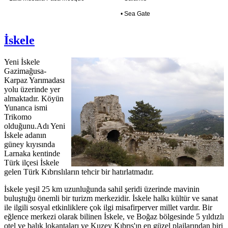
• Sea Gate
İskele
Yeni İskele
Gazimağusa-
Karpaz Yarımadası
yolu üzerinde yer
almaktadır. Köyün
Yunanca ismi
Trikomo
olduğunu.Adı Yeni
İskele adanın
güney kıyısında
Larnaka kentinde
Türk ilçesi İskele
gelen Türk Kıbrıslıların tehcir bir hatırlatmadır.
İskele yeşil 25 km uzunluğunda sahil şeridi üzerinde mavinin
buluştuğu önemli bir turizm merkezidir. İskele halkı kültür ve sanat
ile ilgili sosyal etkinliklere çok ilgi misafirperver millet vardır. Bir
eğlence merkezi olarak bilinen İskele, ve Boğaz bölgesinde 5 yıldızlı
otel ve balık lokantaları ve Kuzey Kıbrıs'ın en güzel plajlarından biri