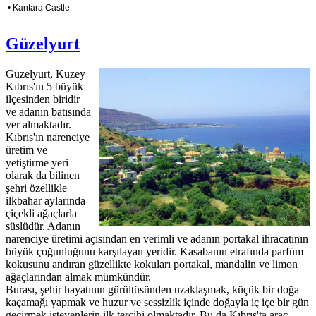
• Kantara Castle
Güzelyurt
Güzelyurt, Kuzey
Kıbrıs'ın 5 büyük
ilçesinden biridir
ve adanın batısında
yer almaktadır.
Kıbrıs'ın narenciye
üretim ve
yetiştirme yeri
olarak da bilinen
şehri özellikle
ilkbahar aylarında
çiçekli ağaçlarla
süslüdür. Adanın
narenciye üretimi açısından en verimli ve adanın portakal ihracatının
büyük çoğunluğunu karşılayan yeridir. Kasabanın etrafında parfüm
kokusunu andıran güzellikte kokuları portakal, mandalin ve limon
ağaçlarından almak mümkündür.
Burası, şehir hayatının gürültüsünden uzaklaşmak, küçük bir doğa
kaçamağı yapmak ve huzur ve sessizlik içinde doğayla iç içe bir gün
geçirmek isteyenlerin ilk tercihi olmaktadır. Bu da Kıbrıs'ta araç