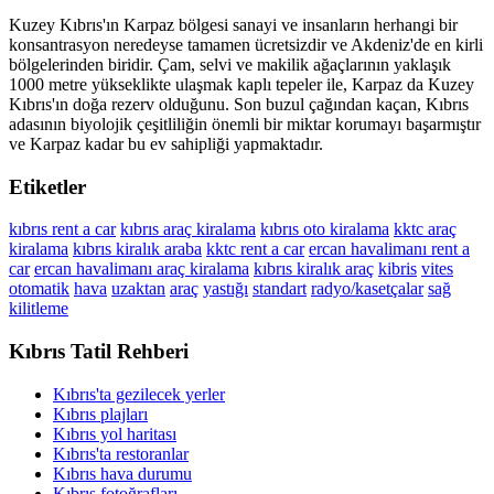
Kuzey Kıbrıs'ın Karpaz bölgesi sanayi ve insanların herhangi bir
konsantrasyon neredeyse tamamen ücretsizdir ve Akdeniz'de en kirli
bölgelerinden biridir. Çam, selvi ve makilik ağaçlarının yaklaşık
1000 metre yükseklikte ulaşmak kaplı tepeler ile, Karpaz da Kuzey
Kıbrıs'ın doğa rezerv olduğunu. Son buzul çağından kaçan, Kıbrıs
adasının biyolojik çeşitliliğin önemli bir miktar korumayı başarmıştır
ve Karpaz kadar bu ev sahipliği yapmaktadır.
Etiketler
kıbrıs rent a car
kıbrıs araç kiralama
kıbrıs oto kiralama
kktc araç
kiralama
kıbrıs kiralık araba
kktc rent a car
ercan havalimanı rent a
car
ercan havalimanı araç kiralama
kıbrıs kiralık araç
kibris
vites
otomatik
hava
uzaktan
araç
yastığı
standart
radyo/kasetçalar
sağ
kilitleme
Kıbrıs Tatil Rehberi
Kıbrıs'ta gezilecek yerler
Kıbrıs plajları
Kıbrıs yol haritası
Kıbrıs'ta restoranlar
Kıbrıs hava durumu
Kıbrıs fotoğrafları