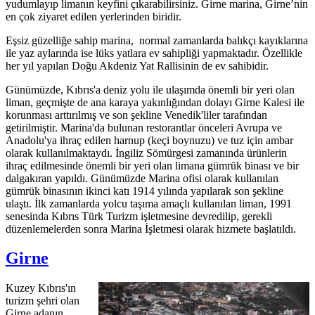
yudumlayıp limanın keyfini çıkarabilirsiniz. Girne marina, Girne’nin
en çok ziyaret edilen yerlerinden biridir.
Eşsiz güzelliğe sahip marina, normal zamanlarda balıkçı kayıklarına
ile yaz aylarında ise lüks yatlara ev sahipliği yapmaktadır. Özellikle
her yıl yapılan Doğu Akdeniz Yat Rallisinin de ev sahibidir.
Günümüzde, Kıbrıs'a deniz yolu ile ulaşımda önemli bir yeri olan
liman, geçmişte de ana karaya yakınlığından dolayı Girne Kalesi ile
korunması arttırılmış ve son şekline Venedik'liler tarafından
getirilmiştir. Marina'da bulunan restorantlar önceleri Avrupa ve
Anadolu'ya ihraç edilen harnup (keçi boynuzu) ve tuz için ambar
olarak kullanılmaktaydı. İngiliz Sömürgesi zamanında ürünlerin
ihraç edilmesinde önemli bir yeri olan limana gümrük binası ve bir
dalgakıran yapıldı. Günümüzde Marina ofisi olarak kullanılan
gümrük binasının ikinci katı 1914 yılında yapılarak son şekline
ulaştı. İlk zamanlarda yolcu taşıma amaçlı kullanılan liman, 1991
senesinda Kıbrıs Türk Turizm işletmesine devredilip, gerekli
düzenlemelerden sonra Marina İşletmesi olarak hizmete başlatıldı.
Girne
Kuzey Kıbrıs'ın
turizm şehri olan
Girne adanın