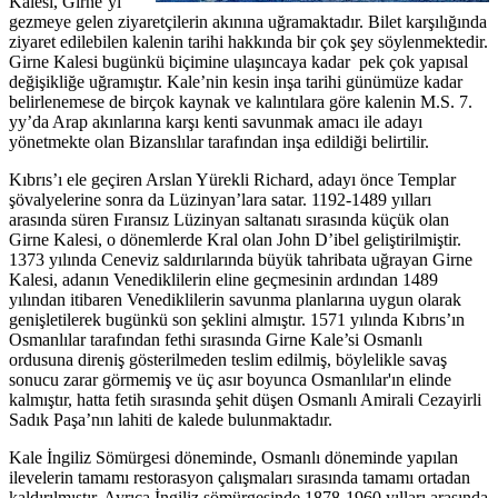
Kalesi, Girne’yi
gezmeye gelen ziyaretçilerin akınına uğramaktadır. Bilet karşılığında
ziyaret edilebilen kalenin tarihi hakkında bir çok şey söylenmektedir.
Girne Kalesi bugünkü biçimine ulaşıncaya kadar pek çok yapısal
değişikliğe uğramıştır. Kale’nin kesin inşa tarihi günümüze kadar
belirlenemese de birçok kaynak ve kalıntılara göre kalenin M.S. 7.
yy’da Arap akınlarına karşı kenti savunmak amacı ile adayı
yönetmekte olan Bizanslılar tarafından inşa edildiği belirtilir.
Kıbrıs’ı ele geçiren Arslan Yürekli Richard, adayı önce Templar
şövalyelerine sonra da Lüzinyan’lara satar. 1192-1489 yılları
arasında süren Fıransız Lüzinyan saltanatı sırasında küçük olan
Girne Kalesi, o dönemlerde Kral olan John D’ibel geliştirilmiştir.
1373 yılında Ceneviz saldırılarında büyük tahribata uğrayan Girne
Kalesi, adanın Venediklilerin eline geçmesinin ardından 1489
yılından itibaren Venediklilerin savunma planlarına uygun olarak
genişletilerek bugünkü son şeklini almıştır. 1571 yılında Kıbrıs’ın
Osmanlılar tarafından fethi sırasında Girne Kale’si Osmanlı
ordusuna direniş gösterilmeden teslim edilmiş, böylelikle savaş
sonucu zarar görmemiş ve üç asır boyunca Osmanlılar'ın elinde
kalmıştır, hatta fetih sırasında şehit düşen Osmanlı Amirali Cezayirli
Sadık Paşa’nın lahiti de kalede bulunmaktadır.
Kale İngiliz Sömürgesi döneminde, Osmanlı döneminde yapılan
ilevelerin tamamı restorasyon çalışmaları sırasında tamamı ortadan
kaldırılmıştır. Ayrıca İngiliz sömürgesinde 1878-1960 yılları arasında