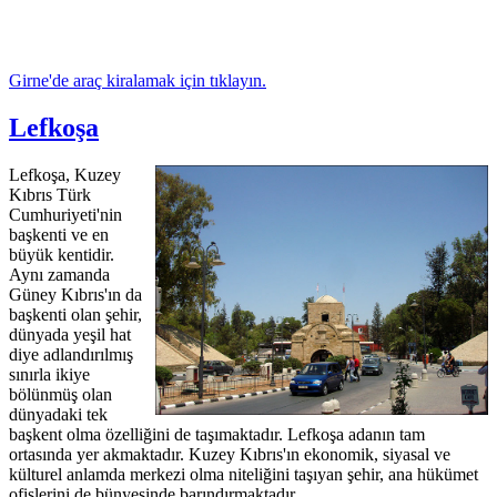
Girne'de araç kiralamak için tıklayın.
Lefkoşa
Lefkoşa, Kuzey
Kıbrıs Türk
Cumhuriyeti'nin
başkenti ve en
büyük kentidir.
Aynı zamanda
Güney Kıbrıs'ın da
başkenti olan şehir,
dünyada yeşil hat
diye adlandırılmış
sınırla ikiye
bölünmüş olan
dünyadaki tek
başkent olma özelliğini de taşımaktadır. Lefkoşa adanın tam
ortasında yer akmaktadır. Kuzey Kıbrıs'ın ekonomik, siyasal ve
külturel anlamda merkezi olma niteliğini taşıyan şehir, ana hükümet
ofislerini de bünyesinde barındırmaktadır.