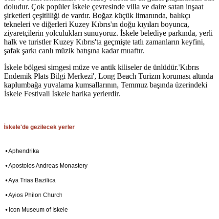
doludur. Çok popüler İskele çevresinde villa ve daire satan inşaat
şirketleri çeşitliliği de vardır. Boğaz küçük limanında, balıkçı
tekneleri ve diğerleri Kuzey Kıbrıs'ın doğu kıyıları boyunca,
ziyaretçilerin yolculukları sunuyoruz. İskele belediye parkında, yerli
halk ve turistler Kuzey Kıbrıs'ta geçmişte tatlı zamanların keyfini,
şafak şarkı canlı müzik batışına kadar muaftır.
İskele bölgesi simgesi müze ve antik kiliseler de ünlüdür.'Kıbrıs
Endemik Plats Bilgi Merkezi', Long Beach Turizm koruması altında
kaplumbağa yuvalama kumsallarının, Temmuz başında üzerindeki
İskele Festivali İskele harika yerlerdir.
İskele'de gezilecek yerler
• Aphendrika
• Apostolos Andreas Monastery
• Aya Trias Bazilica
• Ayios Philon Church
• Icon Museum of Iskele