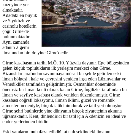
kuzeyinde yer
almaktadır.
Adadaki en büyük
ve 5 yıldızlı ve
casinolu hotellerin
çoğu Girne'de
bulunmaktadır.
Aynı zamanda
adanın 2 gemi
limanından biri de yine Girne'dedir.
Girne kasabasının tarihi M.Ö. 10. Yüzyıla dayanır. Ege bölgesinden
gelen küçük toplulukların ilk yerleşim merkezi olan Girne,
Bizanslılar tarafından savunmaya müsait bir şekile getirilen eski
liman bölgesi , kale ve çevresini yeniden inşa eden Lüzinyanlar ve
Venedikliler tarafından geliştirilmiştir. Osmanlılar döneminde
önemsiz bir liman kenti olarak kalan Girne, İngilizler tarafından bir
liman ve sayfiye kasabası olarak yeniden düzenlenmiştir. Girne
kasabası coğrafi lokasyonu, ılıman iklimi, güzel ve romantik
atmosferi nedeniyle, birçok tatilcinin durak ve tatil yeri olmuştur.
Girne şehri buünlerde yine dünyanın birçok ziyaretçinin akınına
uğramaktadır. Kent, dinlendirici bir tatil için Akdenizin en ideal ve
ender yerlerinden biridir.
Eski yapıların muhafaza edildiği at nalı şeklindeki limanını