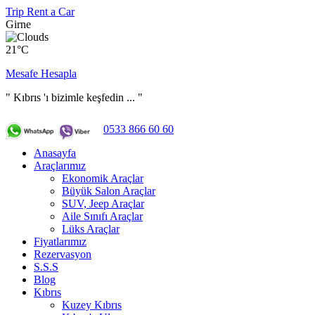
Trip Rent a Car
Girne
21°C
Mesafe Hesapla
" Kıbrıs 'ı bizimle keşfedin ... "
0533 866 60 60
Anasayfa
Araçlarımız
Ekonomik Araçlar
Büyük Salon Araçlar
SUV, Jeep Araçlar
Aile Sınıfı Araçlar
Lüks Araçlar
Fiyatlarımız
Rezervasyon
S.S.S
Blog
Kıbrıs
Kuzey Kıbrıs