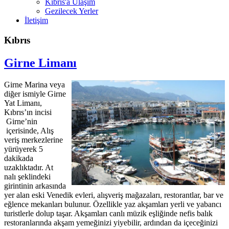
Kıbrıs'a Ulaşım
Gezilecek Yerler
İletişim
Kıbrıs
Girne Limanı
Girne Marina veya
diğer ismiyle Girne
Yat Limanı,
Kıbrıs’ın incisi
Girne’nin
içerisinde, Alış
veriş merkezlerine
yürüyerek 5
dakikada
uzaklıktadır. At
nalı şeklindeki
girintinin arkasında
yer alan eski Venedik evleri, alışveriş mağazaları, restorantlar, bar ve
eğlence mekanları bulunur. Özellikle yaz akşamları yerli ve yabancı
turistlerle dolup taşar. Akşamları canlı müzik eşliğinde nefis balık
restoranlarında akşam yemeğinizi yiyebilir, ardından da içeceğinizi