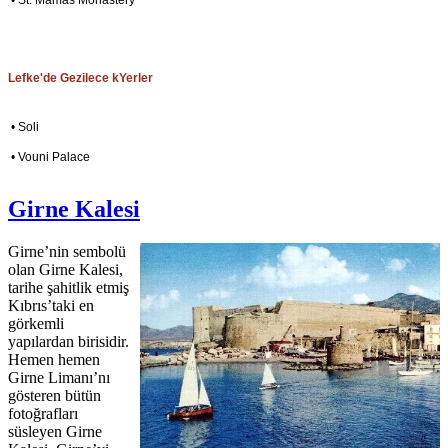
• St. Mamas Monastery
Lefke'de Gezilece kYerler
• Soli
• Vouni Palace
Girne Kalesi
Girne’nin sembolü
olan Girne Kalesi,
tarihe şahitlik etmiş
Kıbrıs’taki en
görkemli
yapılardan birisidir.
Hemen hemen
Girne Limanı’nı
gösteren bütün
fotoğrafları
süsleyen Girne