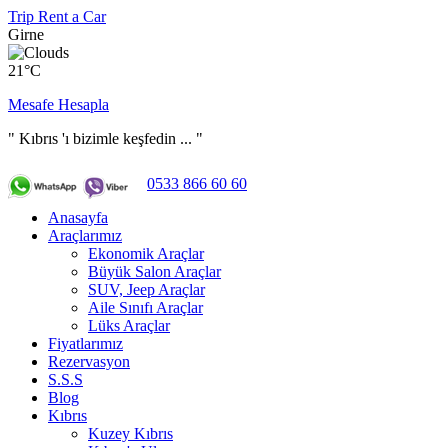
Trip Rent a Car
Girne
21°C
Mesafe Hesapla
" Kıbrıs 'ı bizimle keşfedin ... "
0533 866 60 60
Anasayfa
Araçlarımız
Ekonomik Araçlar
Büyük Salon Araçlar
SUV, Jeep Araçlar
Aile Sınıfı Araçlar
Lüks Araçlar
Fiyatlarımız
Rezervasyon
S.S.S
Blog
Kıbrıs
Kuzey Kıbrıs