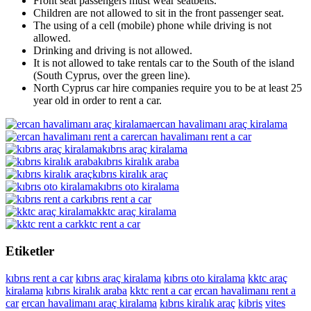
Front seat passengers must wear seatbelts.
Children are not allowed to sit in the front passenger seat.
The using of a cell (mobile) phone while driving is not
allowed.
Drinking and driving is not allowed.
It is not allowed to take rentals car to the South of the island
(South Cyprus, over the green line).
North Cyprus car hire companies require you to be at least 25
year old in order to rent a car.
ercan havalimanı araç kiralama
ercan havalimanı rent a car
kıbrıs araç kiralama
kıbrıs kiralık araba
kıbrıs kiralık araç
kıbrıs oto kiralama
kıbrıs rent a car
kktc araç kiralama
kktc rent a car
Etiketler
kıbrıs rent a car
kıbrıs araç kiralama
kıbrıs oto kiralama
kktc araç
kiralama
kıbrıs kiralık araba
kktc rent a car
ercan havalimanı rent a
car
ercan havalimanı araç kiralama
kıbrıs kiralık araç
kibris
vites