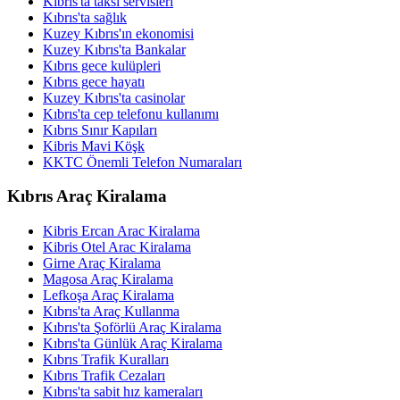
Kıbrıs'ta taksi servisleri
Kıbrıs'ta sağlık
Kuzey Kıbrıs'ın ekonomisi
Kuzey Kıbrıs'ta Bankalar
Kıbrıs gece kulüpleri
Kıbrıs gece hayatı
Kuzey Kıbrıs'ta casinolar
Kıbrıs'ta cep telefonu kullanımı
Kıbrıs Sınır Kapıları
Kibris Mavi Köşk
KKTC Önemli Telefon Numaraları
Kıbrıs Araç Kiralama
Kibris Ercan Arac Kiralama
Kibris Otel Arac Kiralama
Girne Araç Kiralama
Magosa Araç Kiralama
Lefkoşa Araç Kiralama
Kıbrıs'ta Araç Kullanma
Kıbrıs'ta Şoförlü Araç Kiralama
Kıbrıs'ta Günlük Araç Kiralama
Kıbrıs Trafik Kuralları
Kıbrıs Trafik Cezaları
Kıbrıs'ta sabit hız kameraları