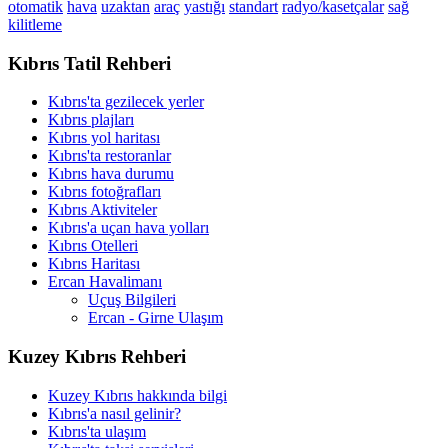
otomatik
hava
uzaktan
araç
yastığı
standart
radyo/kasetçalar
sağ
kilitleme
Kıbrıs Tatil Rehberi
Kıbrıs'ta gezilecek yerler
Kıbrıs plajları
Kıbrıs yol haritası
Kıbrıs'ta restoranlar
Kıbrıs hava durumu
Kıbrıs fotoğrafları
Kıbrıs Aktiviteler
Kıbrıs'a uçan hava yolları
Kıbrıs Otelleri
Kıbrıs Haritası
Ercan Havalimanı
Uçuş Bilgileri
Ercan - Girne Ulaşım
Kuzey Kıbrıs Rehberi
Kuzey Kıbrıs hakkında bilgi
Kıbrıs'a nasıl gelinir?
Kıbrıs'ta ulaşım