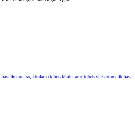
 havalimanı araç kiralama
kıbrıs kiralık araç
kibris
vites
otomatik
hava