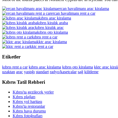
ercan havalimanı araç kiralama
ercan havalimanı rent a car
kıbrıs araç kiralama
kıbrıs kiralık araba
kıbrıs kiralık araç
kıbrıs oto kiralama
kıbrıs rent a car
kktc araç kiralama
kktc rent a car
Etiketler
kıbrıs rent a car
kıbrıs araç kiralama
kıbrıs oto kiralama
kktc araç kira
uzaktan
araç
yastığı
standart
radyo/kasetçalar
sağ
kilitleme
Kıbrıs Tatil Rehberi
Kıbrıs'ta gezilecek yerler
Kıbrıs plajları
Kıbrıs yol haritası
Kıbrıs'ta restoranlar
Kıbrıs hava durumu
Kıbrıs fotoğrafları