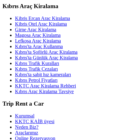
Kıbrıs Araç Kiralama
Kibris Ercan Arac Kiralama
Kibris Otel Arac Kiralama
Girne Araç Kiralama
Magosa Araç Kiralama
Lefkoşa Araç Kiralama
Kıbrıs'ta Araç Kullanma
Kıbrıs'ta Şoförlü Araç Kiralama
Kıbrıs'ta Günlük Araç Kiralama
Kıbrıs Trafik Kuralları
Kıbrıs Trafik Cezaları
Kıbrıs'ta sabit hız kameraları
Kıbrıs Petrol Fiyatları
KKTC Araç Kiralama Rehberi
Kıbrıs Araç Kiralama Tavsiye
Trip Rent a Car
Kurumsal
KKTC KAİB üyesi
Neden Biz?
Araçlarımız
Online Rezervasyon