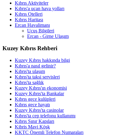
Kıbrıs Aktiviteler
Kıbrıs'a uçan hava yolları
Kıbrıs Otelleri
Kıbrıs Haritası
Ercan Havalimanı
Uçuş Bilgileri
Ercan - Girne Ulaşım
Kuzey Kıbrıs Rehberi
Kuzey Kıbrıs hakkında bilgi
Kıbrıs'a nasıl gelinir?
Kıbrıs'ta ulaşım
Kıbrıs'ta taksi servisleri
Kıbrıs'ta sağlık
Kuzey Kıbrıs'ın ekonomisi
Kuzey Kıbrıs'ta Bankalar
Kıbrıs gece kulüpleri
Kıbrıs gece hayatı
Kuzey Kıbrıs'ta casinolar
Kıbrıs'ta cep telefonu kullanımı
Kıbrıs Sınır Kapıları
Kibris Mavi Köşk
KKTC Önemli Telefon Numaraları