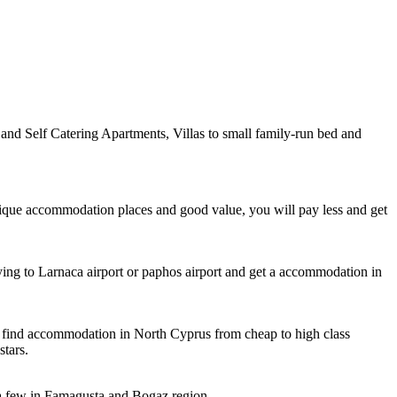
nd Self Catering Apartments, Villas to small family-run bed and
unique accommodation places and good value, you will pay less and get
ying to Larnaca airport or paphos airport and get a accommodation in
n find accommodation in North Cyprus from cheap to high class
tars.
 a few in Famagusta and Bogaz region.