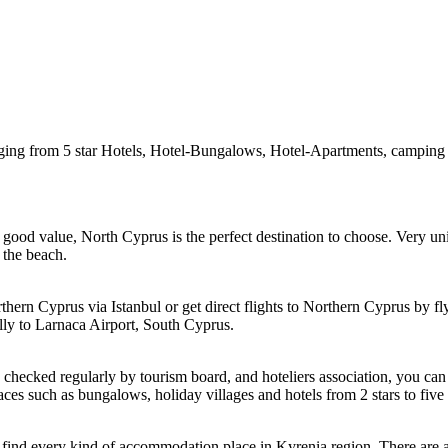
ing from 5 star Hotels, Hotel-Bungalows, Hotel-Apartments, camping a
 a good value, North Cyprus is the perfect destination to choose. Very 
 the beach.
ern Cyprus via Istanbul or get direct flights to Northern Cyprus by fl
ally to Larnaca Airport, South Cyprus.
checked regularly by tourism board, and hoteliers association, you ca
 such as bungalows, holiday villages and hotels from 2 stars to five s
an find every kind of accommodation place in Kyrenia region. There are