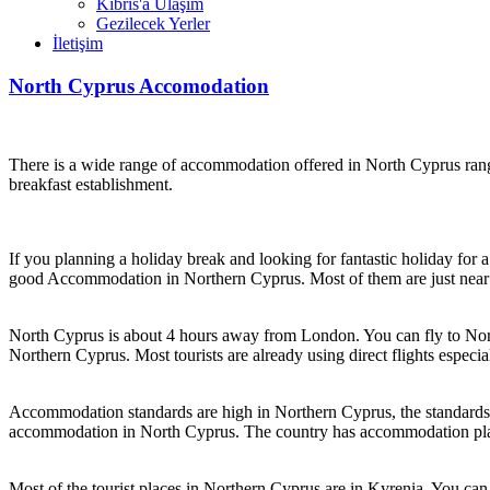
Kıbrıs'a Ulaşım
Gezilecek Yerler
İletişim
North Cyprus Accomodation
There is a wide range of accommodation offered in North Cyprus rang
breakfast establishment.
If you planning a holiday break and looking for fantastic holiday for
good Accommodation in Northern Cyprus. Most of them are just near
North Cyprus is about 4 hours away from London. You can fly to North
Northern Cyprus. Most tourists are already using direct flights especi
Accommodation standards are high in Northern Cyprus, the standards 
accommodation in North Cyprus. The country has accommodation places
Most of the tourist places in Northern Cyprus are in Kyrenia. You c