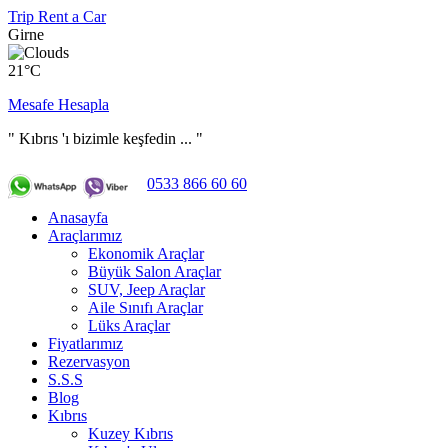
Trip Rent a Car
Girne
21°C
Mesafe Hesapla
" Kıbrıs 'ı bizimle keşfedin ... "
0533 866 60 60
Anasayfa
Araçlarımız
Ekonomik Araçlar
Büyük Salon Araçlar
SUV, Jeep Araçlar
Aile Sınıfı Araçlar
Lüks Araçlar
Fiyatlarımız
Rezervasyon
S.S.S
Blog
Kıbrıs
Kuzey Kıbrıs