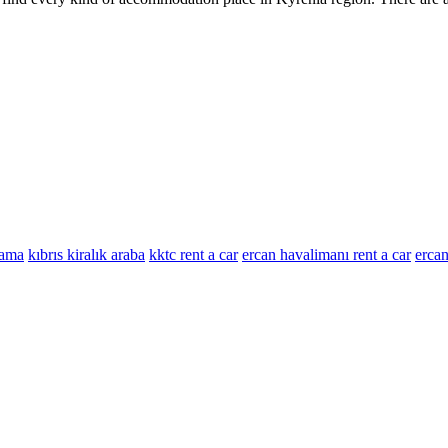
lama
kıbrıs kiralık araba
kktc rent a car
ercan havalimanı rent a car
ercan