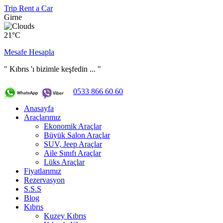
Trip Rent a Car
Girne
21°C
Mesafe Hesapla
" Kıbrıs 'ı bizimle keşfedin ... "
0533 866 60 60
Anasayfa
Araçlarımız
Ekonomik Araçlar
Büyük Salon Araçlar
SUV, Jeep Araçlar
Aile Sınıfı Araçlar
Lüks Araçlar
Fiyatlarımız
Rezervasyon
S.S.S
Blog
Kıbrıs
Kuzey Kıbrıs