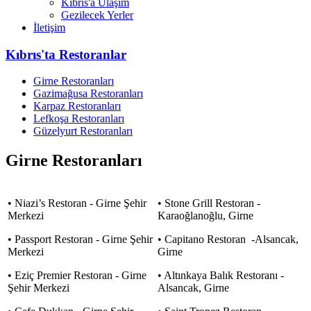
Kıbrıs'a Ulaşım
Gezilecek Yerler
İletişim
Kıbrıs'ta Restoranlar
Girne Restoranları
Gazimağusa Restoranları
Karpaz Restoranları
Lefkoşa Restoranları
Güzelyurt Restoranları
Girne Restoranları
• Niazi’s Restoran - Girne Şehir
• Stone Grill Restoran -
Merkezi
Karaoğlanoğlu, Girne
• Passport Restoran - Girne Şehir
• Capitano Restoran -Alsancak,
Merkezi
Girne
• Eziç Premier Restoran - Girne
• Altınkaya Balık Restoranı -
Şehir Merkezi
Alsancak, Girne