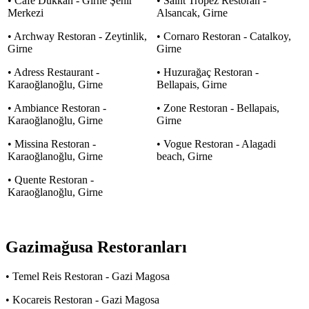
• Cafe Dukkan - Girne Şehir
• Saint Tropez Restoran -
Merkezi
Alsancak, Girne
• Archway Restoran - Zeytinlik,
• Cornaro Restoran - Catalkoy,
Girne
Girne
• Adress Restaurant -
• Huzurağaç Restoran -
Karaoğlanoğlu, Girne
Bellapais, Girne
• Ambiance Restoran -
• Zone Restoran - Bellapais,
Karaoğlanoğlu, Girne
Girne
• Missina Restoran -
• Vogue Restoran - Alagadi
Karaoğlanoğlu, Girne
beach, Girne
• Quente Restoran -
Karaoğlanoğlu, Girne
Gazimağusa Restoranları
• Temel Reis Restoran - Gazi Magosa
• Kocareis Restoran - Gazi Magosa