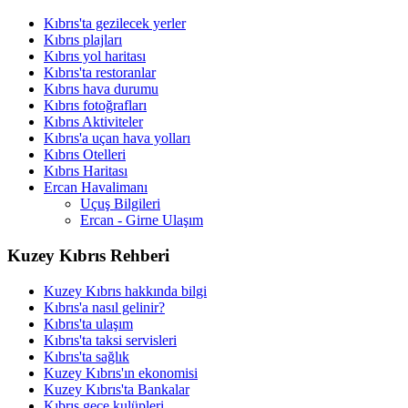
Kıbrıs'ta gezilecek yerler
Kıbrıs plajları
Kıbrıs yol haritası
Kıbrıs'ta restoranlar
Kıbrıs hava durumu
Kıbrıs fotoğrafları
Kıbrıs Aktiviteler
Kıbrıs'a uçan hava yolları
Kıbrıs Otelleri
Kıbrıs Haritası
Ercan Havalimanı
Uçuş Bilgileri
Ercan - Girne Ulaşım
Kuzey Kıbrıs Rehberi
Kuzey Kıbrıs hakkında bilgi
Kıbrıs'a nasıl gelinir?
Kıbrıs'ta ulaşım
Kıbrıs'ta taksi servisleri
Kıbrıs'ta sağlık
Kuzey Kıbrıs'ın ekonomisi
Kuzey Kıbrıs'ta Bankalar
Kıbrıs gece kulüpleri