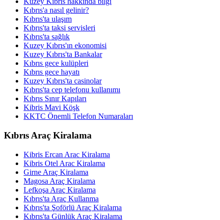
Kuzey Kıbrıs hakkında bilgi
Kıbrıs'a nasıl gelinir?
Kıbrıs'ta ulaşım
Kıbrıs'ta taksi servisleri
Kıbrıs'ta sağlık
Kuzey Kıbrıs'ın ekonomisi
Kuzey Kıbrıs'ta Bankalar
Kıbrıs gece kulüpleri
Kıbrıs gece hayatı
Kuzey Kıbrıs'ta casinolar
Kıbrıs'ta cep telefonu kullanımı
Kıbrıs Sınır Kapıları
Kibris Mavi Köşk
KKTC Önemli Telefon Numaraları
Kıbrıs Araç Kiralama
Kibris Ercan Arac Kiralama
Kibris Otel Arac Kiralama
Girne Araç Kiralama
Magosa Araç Kiralama
Lefkoşa Araç Kiralama
Kıbrıs'ta Araç Kullanma
Kıbrıs'ta Şoförlü Araç Kiralama
Kıbrıs'ta Günlük Araç Kiralama