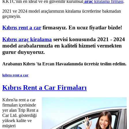
KKTC'nin en ideal ve en güvenilir kurumsal
araç
kiralama firması
.
2021 ve 2024 model araçlarımızın kiralama ücretlerine bakmadan
geçmeyin.
Kıbrıs rent a car
firmasıyız. En ucuz fiyatlar bizde!
Kıbrıs
araç
kiralama
servisi konusunda 2021 - 2024
model arabalarımızla en kaliteli hizmeti vermekten
gurur duyuyoruz.
Arabanızı Kıbrıs 'ta Ercan Havaalanında ücretsiz teslim edelim.
kıbrıs rent a car
Kıbrıs Rent a Car Firmaları
Kıbrıs'ta rent a car
firmaları içerisinde
yer alan Trip Rent a
Car Ltd. gösterdiği
yüksek kalite ve
müşteri