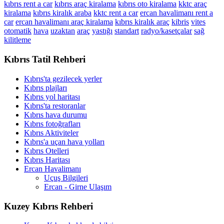
kıbrıs rent a car
kıbrıs araç kiralama
kıbrıs oto kiralama
kktc araç
kiralama
kıbrıs kiralık araba
kktc rent a car
ercan havalimanı rent a
car
ercan havalimanı araç kiralama
kıbrıs kiralık araç
kibris
vites
otomatik
hava
uzaktan
araç
yastığı
standart
radyo/kasetçalar
sağ
kilitleme
Kıbrıs Tatil Rehberi
Kıbrıs'ta gezilecek yerler
Kıbrıs plajları
Kıbrıs yol haritası
Kıbrıs'ta restoranlar
Kıbrıs hava durumu
Kıbrıs fotoğrafları
Kıbrıs Aktiviteler
Kıbrıs'a uçan hava yolları
Kıbrıs Otelleri
Kıbrıs Haritası
Ercan Havalimanı
Uçuş Bilgileri
Ercan - Girne Ulaşım
Kuzey Kıbrıs Rehberi