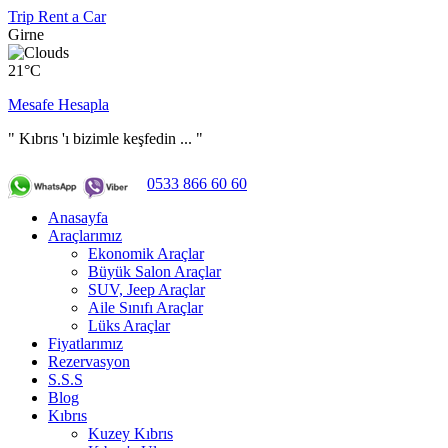
Trip Rent a Car
Girne
21°C
Mesafe Hesapla
" Kıbrıs 'ı bizimle keşfedin ... "
0533 866 60 60
Anasayfa
Araçlarımız
Ekonomik Araçlar
Büyük Salon Araçlar
SUV, Jeep Araçlar
Aile Sınıfı Araçlar
Lüks Araçlar
Fiyatlarımız
Rezervasyon
S.S.S
Blog
Kıbrıs
Kuzey Kıbrıs