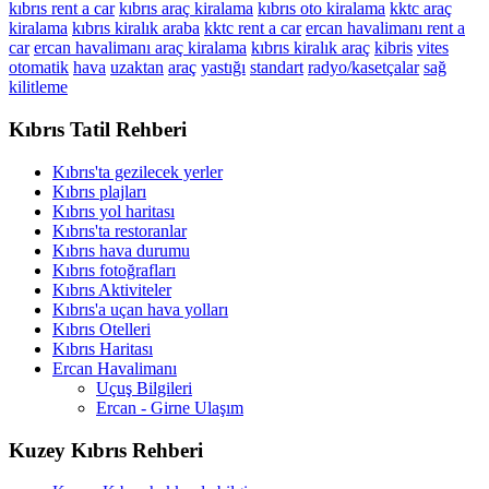
kıbrıs rent a car
kıbrıs araç kiralama
kıbrıs oto kiralama
kktc araç
kiralama
kıbrıs kiralık araba
kktc rent a car
ercan havalimanı rent a
car
ercan havalimanı araç kiralama
kıbrıs kiralık araç
kibris
vites
otomatik
hava
uzaktan
araç
yastığı
standart
radyo/kasetçalar
sağ
kilitleme
Kıbrıs Tatil Rehberi
Kıbrıs'ta gezilecek yerler
Kıbrıs plajları
Kıbrıs yol haritası
Kıbrıs'ta restoranlar
Kıbrıs hava durumu
Kıbrıs fotoğrafları
Kıbrıs Aktiviteler
Kıbrıs'a uçan hava yolları
Kıbrıs Otelleri
Kıbrıs Haritası
Ercan Havalimanı
Uçuş Bilgileri
Ercan - Girne Ulaşım
Kuzey Kıbrıs Rehberi