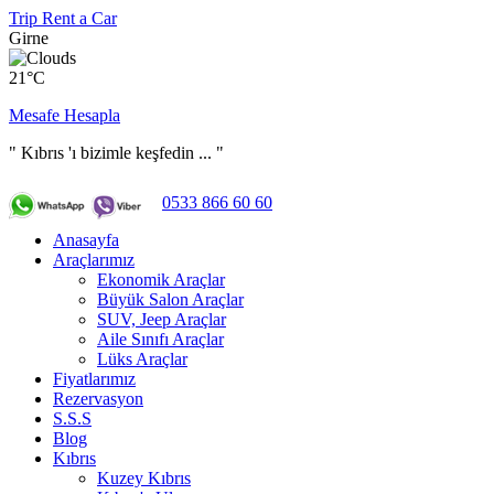
Trip Rent a Car
Girne
21°C
Mesafe Hesapla
" Kıbrıs 'ı bizimle keşfedin ... "
0533 866 60 60
Anasayfa
Araçlarımız
Ekonomik Araçlar
Büyük Salon Araçlar
SUV, Jeep Araçlar
Aile Sınıfı Araçlar
Lüks Araçlar
Fiyatlarımız
Rezervasyon
S.S.S
Blog
Kıbrıs
Kuzey Kıbrıs