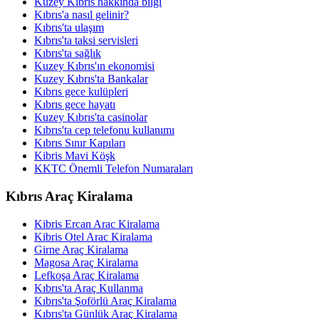
Kuzey Kıbrıs hakkında bilgi
Kıbrıs'a nasıl gelinir?
Kıbrıs'ta ulaşım
Kıbrıs'ta taksi servisleri
Kıbrıs'ta sağlık
Kuzey Kıbrıs'ın ekonomisi
Kuzey Kıbrıs'ta Bankalar
Kıbrıs gece kulüpleri
Kıbrıs gece hayatı
Kuzey Kıbrıs'ta casinolar
Kıbrıs'ta cep telefonu kullanımı
Kıbrıs Sınır Kapıları
Kibris Mavi Köşk
KKTC Önemli Telefon Numaraları
Kıbrıs Araç Kiralama
Kibris Ercan Arac Kiralama
Kibris Otel Arac Kiralama
Girne Araç Kiralama
Magosa Araç Kiralama
Lefkoşa Araç Kiralama
Kıbrıs'ta Araç Kullanma
Kıbrıs'ta Şoförlü Araç Kiralama
Kıbrıs'ta Günlük Araç Kiralama