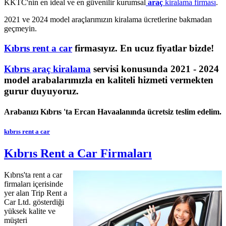
KKTC'nin en ideal ve en güvenilir kurumsal
araç
kiralama firması
.
2021 ve 2024 model araçlarımızın kiralama ücretlerine bakmadan
geçmeyin.
Kıbrıs rent a car
firmasıyız. En ucuz fiyatlar bizde!
Kıbrıs
araç
kiralama
servisi konusunda 2021 - 2024
model arabalarımızla en kaliteli hizmeti vermekten
gurur duyuyoruz.
Arabanızı Kıbrıs 'ta Ercan Havaalanında ücretsiz teslim edelim.
kıbrıs rent a car
Kıbrıs Rent a Car Firmaları
Kıbrıs'ta rent a car
firmaları içerisinde
yer alan Trip Rent a
Car Ltd. gösterdiği
yüksek kalite ve
müşteri