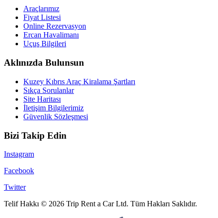
Araçlarımız
Fiyat Listesi
Online Rezervasyon
Ercan Havalimanı
Uçuş Bilgileri
Aklınızda Bulunsun
Kuzey Kıbrıs Araç Kiralama Şartları
Sıkça Sorulanlar
Site Haritası
İletişim Bilgilerimiz
Güvenlik Sözleşmesi
Bizi Takip Edin
Instagram
Facebook
Twitter
Telif Hakkı © 2026 Trip Rent a Car Ltd. Tüm Hakları Saklıdır.