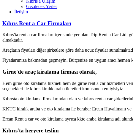
Kıbrıs'a Ulaşım
Gezilecek Yerler
İletişim
Kıbrıs Rent a Car Firmaları
Kıbrıs'ta rent a car firmaları içerisinde yer alan Trip Rent a Car Ltd
almaktadır.
Araçların fiyatları diğer şirketlere göre daha ucuz fiyatlar sunulmaktadı
Fiyatlarımıza bakmadan geçmeyin. Bütçenize en uygun aracı hemen ki
Girne'de araç kiralama firması olarak,
Hem girne oto kiralama hizmeti hem de girne rent a car hizmetleri ver
seçenekleri ile kıbrıs kiralık araba ücretleri konusunda en iyisiyiz.
Kıbrısta oto kiralama firmalarından olan ve kıbrıs rent a car şirketler
KKTC kiralık araba ve oto kiralama ile beraber Ercan Havalimanı ve h
Ercan Rent a car ve oto kiralama ayrıca kktc araba kiralama adı altın
Kıbrıs'ta heryere teslim