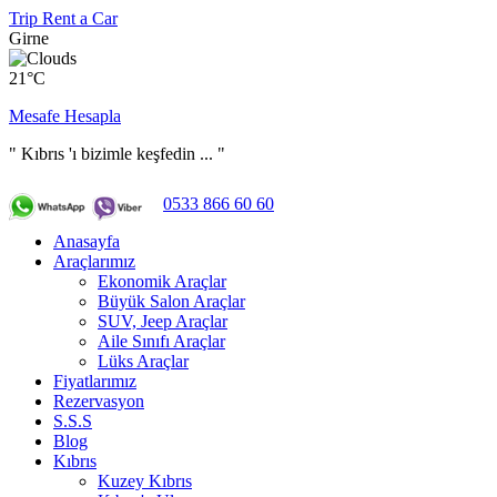
Trip Rent a Car
Girne
21°C
Mesafe Hesapla
" Kıbrıs 'ı bizimle keşfedin ... "
0533 866 60 60
Anasayfa
Araçlarımız
Ekonomik Araçlar
Büyük Salon Araçlar
SUV, Jeep Araçlar
Aile Sınıfı Araçlar
Lüks Araçlar
Fiyatlarımız
Rezervasyon
S.S.S
Blog
Kıbrıs
Kuzey Kıbrıs