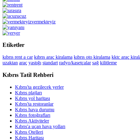
rent
sıra
ucuz
vermekteyiz
yanı
yer
Etiketler
kıbrıs rent a car
kıbrıs araç kiralama
kıbrıs oto kiralama
kktc araç kira
uzaktan
araç
yastığı
standart
radyo/kasetçalar
sağ
kilitleme
Kıbrıs Tatil Rehberi
Kıbrıs'ta gezilecek yerler
Kıbrıs plajları
Kıbrıs yol haritası
Kıbrıs'ta restoranlar
Kıbrıs hava durumu
Kıbrıs fotoğrafları
Kıbrıs Aktiviteler
Kıbrıs'a uçan hava yolları
Kıbrıs Otelleri
Kıbrıs Haritası