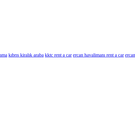
lama
kıbrıs kiralık araba
kktc rent a car
ercan havalimanı rent a car
ercan