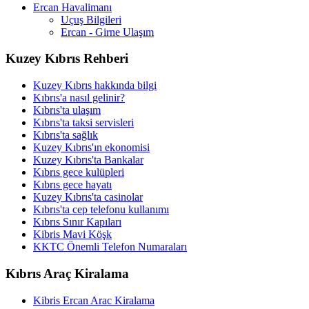
Ercan Havalimanı
Uçuş Bilgileri
Ercan - Girne Ulaşım
Kuzey Kıbrıs Rehberi
Kuzey Kıbrıs hakkında bilgi
Kıbrıs'a nasıl gelinir?
Kıbrıs'ta ulaşım
Kıbrıs'ta taksi servisleri
Kıbrıs'ta sağlık
Kuzey Kıbrıs'ın ekonomisi
Kuzey Kıbrıs'ta Bankalar
Kıbrıs gece kulüpleri
Kıbrıs gece hayatı
Kuzey Kıbrıs'ta casinolar
Kıbrıs'ta cep telefonu kullanımı
Kıbrıs Sınır Kapıları
Kibris Mavi Köşk
KKTC Önemli Telefon Numaraları
Kıbrıs Araç Kiralama
Kibris Ercan Arac Kiralama