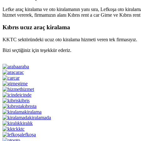
Lefke araç kiralama ve oto kiralamanın yanı sıra, Lefkoşa oto kirala
hizmet vererek, firmamızın alanı Kıbrıs rent a car Girne ve Kıbrıs rent
Kıbrıs ucuz araç kiralama
KKTC sektöründeki ucuz oto kiralama hizmeti veren tek firmasıyız.
Bizi seçtiğiniz için teşekkür ederiz.
araba
araç
car
girne
hizmet
içinde
kibris
kıbrısta
kiralama
kiralamada
kiralık
kktc
lefkoşa
oto