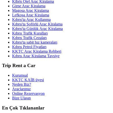
Kibris Otel Arac Kiralama
Girne Araç Kiralama
Magosa Araç Kiralama
Lefkoşa Araç Kiralama
Kıbrıs'ta Araç Kullanma
Kıbrıs'ta Şoförlü Araç Kiralama
Kıbrıs'ta Günlük Araç Kiralama
Kıbrıs Trafik Kuralları
Kıbrıs Trafik Cezaları
Kıbrıs'ta sabit hız kameraları
Kıbrıs Petrol Fiyatları
KKTC Araç Kiralama Rehberi
Kıbrıs Araç Kiralama Tavsiye
Trip Rent a Car
Kurumsal
KKTC KAİB üyesi
Neden Biz?
Araçlarımız
Online Rezervasyon
Bize Ulaşın
En Çok Tıklananlar