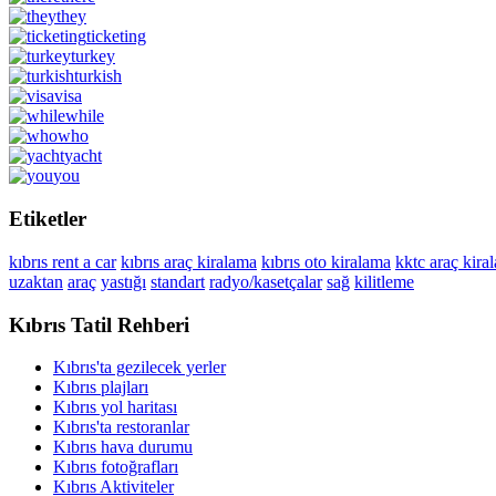
they
ticketing
turkey
turkish
visa
while
who
yacht
you
Etiketler
kıbrıs rent a car
kıbrıs araç kiralama
kıbrıs oto kiralama
kktc araç kira
uzaktan
araç
yastığı
standart
radyo/kasetçalar
sağ
kilitleme
Kıbrıs Tatil Rehberi
Kıbrıs'ta gezilecek yerler
Kıbrıs plajları
Kıbrıs yol haritası
Kıbrıs'ta restoranlar
Kıbrıs hava durumu
Kıbrıs fotoğrafları
Kıbrıs Aktiviteler