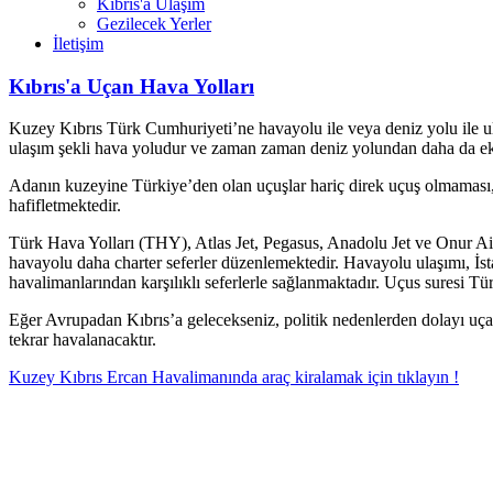
Kıbrıs'a Ulaşım
Gezilecek Yerler
İletişim
Kıbrıs'a Uçan Hava Yolları
Kuzey Kıbrıs Türk Cumhuriyeti’ne havayolu ile veya deniz yolu ile ulaşı
ulaşım şekli hava yoludur ve zaman zaman deniz yolundan daha da 
Adanın kuzeyine Türkiye’den olan uçuşlar hariç direk uçuş olmaması, ul
hafifletmektedir.
Türk Hava Yolları (THY), Atlas Jet, Pegasus, Anadolu Jet ve Onur Air 
havayolu daha charter seferler düzenlemektedir. Havayolu ulaşımı, İs
havalimanlarından karşılıklı seferlerle sağlanmaktadır. Uçus suresi Tü
Eğer Avrupadan Kıbrıs’a gelecekseniz, politik nedenlerden dolayı uça
tekrar havalanacaktır.
Kuzey Kıbrıs Ercan Havalimanında araç kiralamak için tıklayın !