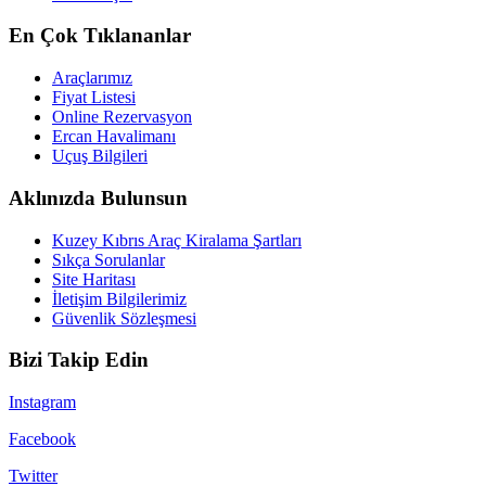
En Çok Tıklananlar
Araçlarımız
Fiyat Listesi
Online Rezervasyon
Ercan Havalimanı
Uçuş Bilgileri
Aklınızda Bulunsun
Kuzey Kıbrıs Araç Kiralama Şartları
Sıkça Sorulanlar
Site Haritası
İletişim Bilgilerimiz
Güvenlik Sözleşmesi
Bizi Takip Edin
Instagram
Facebook
Twitter