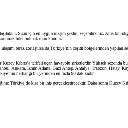
labilir. Sizin için en uygun ulaşım şeklini seçebilirsiniz. Ama bilindiği
ekonomik bilet bulmak mümkündür.
aşımı biraz zorlaştırsa da Türkiye’nin çeşitli bölgelerinden yapılan sefe
Kuzey Kıbrıs’a tarifeli uçan havayolu şirketlerdir. Yüksek sezonda bu 
tanbul, Ankara, İzmir, Adana, Gazi Antep, Antalya, Trabzon, Hatay, Kay
rkiye’nin herhangi bir yerinden en fazla 90 dakikadır.
ğınız Türkiye’de kısa bir iniş gerçekleştirecektir. Daha sonra Kuzey K