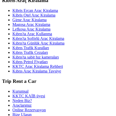
Kıbrıs Araç Kiralama
Kibris Ercan Arac Kiralama
Kibris Otel Arac Kiralama
Girne Araç Kiralama
Magosa Araç Kiralama
Lefkoşa Araç Kiralama
Kıbrıs'ta Araç Kullanma
Kıbrıs'ta Şoförlü Araç Kiralama
Kıbrıs'ta Günlük Araç Kiralama
Kıbrıs Trafik Kuralları
Kıbrıs Trafik Cezaları
Kıbrıs'ta sabit hız kameraları
Kıbrıs Petrol Fiyatları
KKTC Araç Kiralama Rehberi
Kıbrıs Araç Kiralama Tavsiye
Trip Rent a Car
Kurumsal
KKTC KAİB üyesi
Neden Biz?
Araçlarımız
Online Rezervasyon
Bize Ulaşın