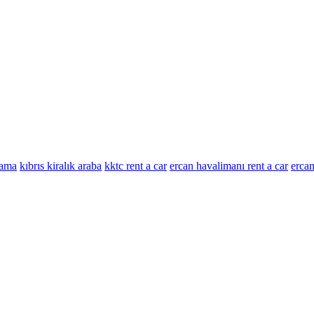
lama
kıbrıs kiralık araba
kktc rent a car
ercan havalimanı rent a car
ercan