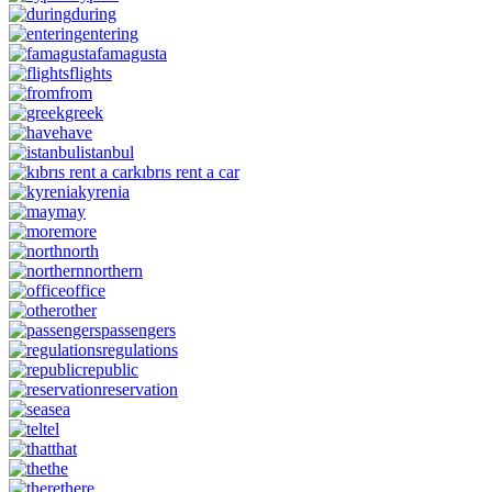
during
entering
famagusta
flights
from
greek
have
istanbul
kıbrıs rent a car
kyrenia
may
more
north
northern
office
other
passengers
regulations
republic
reservation
sea
tel
that
the
there