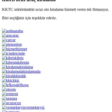
KKTC sektöründeki ucuz oto kiralama hizmeti veren tek firmasıyız.
Bizi seçtiğiniz için teşekkür ederiz.
araba
araç
car
girne
hizmet
içinde
kibris
kıbrısta
kiralama
kiralamada
kiralık
kktc
lefkoşa
oto
rent
sıra
ucuz
vermekteyiz
yanı