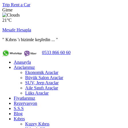
Trip Rent a Car
Girne
21°C
Mesafe Hesapla
" Kıbrıs 'ı bizimle keşfedin ... "
0533 866 60 60
Anasayfa
Araçlarımız
Ekonomik Araçlar
Büyük Salon Araçlar
SUV, Jeep Araçlar
Aile Sınıfı Araçlar
Lüks Araçlar
Fiyatlarımız
Rezervasyon
S.S.S
Blog
Kıbrıs
Kuzey Kıbrıs