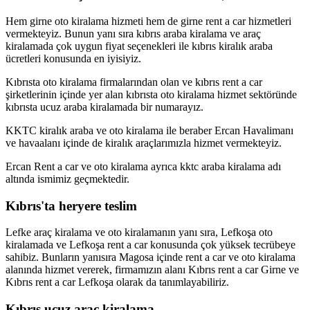
Hem girne oto kiralama hizmeti hem de girne rent a car hizmetleri
vermekteyiz. Bunun yanı sıra kıbrıs araba kiralama ve araç
kiralamada çok uygun fiyat seçenekleri ile kıbrıs kiralık araba
ücretleri konusunda en iyisiyiz.
Kıbrısta oto kiralama firmalarından olan ve kıbrıs rent a car
şirketlerinin içinde yer alan kıbrısta oto kiralama hizmet sektöründe
kıbrısta ucuz araba kiralamada bir numarayız.
KKTC kiralık araba ve oto kiralama ile beraber Ercan Havalimanı
ve havaalanı içinde de kiralık araçlarımızla hizmet vermekteyiz.
Ercan Rent a car ve oto kiralama ayrıca kktc araba kiralama adı
altında ismimiz geçmektedir.
Kıbrıs'ta heryere teslim
Lefke araç kiralama ve oto kiralamanın yanı sıra, Lefkoşa oto
kiralamada ve Lefkoşa rent a car konusunda çok yüksek tecrübeye
sahibiz. Bunların yanısıra Magosa içinde rent a car ve oto kiralama
alanında hizmet vererek, firmamızın alanı Kıbrıs rent a car Girne ve
Kıbrıs rent a car Lefkoşa olarak da tanımlayabiliriz.
Kıbrıs ucuz araç kiralama