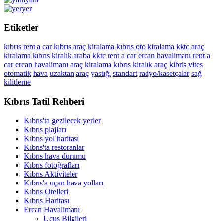
yer
Etiketler
kıbrıs rent a car
kıbrıs araç kiralama
kıbrıs oto kiralama
kktc araç
kiralama
kıbrıs kiralık araba
kktc rent a car
ercan havalimanı rent a
car
ercan havalimanı araç kiralama
kıbrıs kiralık araç
kibris
vites
otomatik
hava
uzaktan
araç
yastığı
standart
radyo/kasetçalar
sağ
kilitleme
Kıbrıs Tatil Rehberi
Kıbrıs'ta gezilecek yerler
Kıbrıs plajları
Kıbrıs yol haritası
Kıbrıs'ta restoranlar
Kıbrıs hava durumu
Kıbrıs fotoğrafları
Kıbrıs Aktiviteler
Kıbrıs'a uçan hava yolları
Kıbrıs Otelleri
Kıbrıs Haritası
Ercan Havalimanı
Uçuş Bilgileri