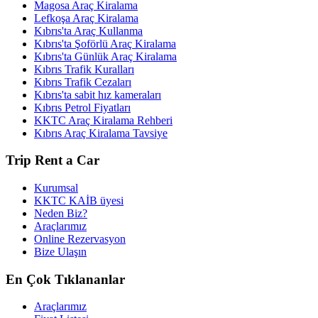
Magosa Araç Kiralama
Lefkoşa Araç Kiralama
Kıbrıs'ta Araç Kullanma
Kıbrıs'ta Şoförlü Araç Kiralama
Kıbrıs'ta Günlük Araç Kiralama
Kıbrıs Trafik Kuralları
Kıbrıs Trafik Cezaları
Kıbrıs'ta sabit hız kameraları
Kıbrıs Petrol Fiyatları
KKTC Araç Kiralama Rehberi
Kıbrıs Araç Kiralama Tavsiye
Trip Rent a Car
Kurumsal
KKTC KAİB üyesi
Neden Biz?
Araçlarımız
Online Rezervasyon
Bize Ulaşın
En Çok Tıklananlar
Araçlarımız