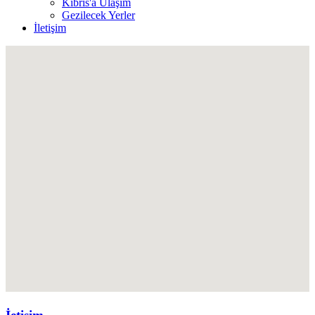
Kıbrıs'a Ulaşım
Gezilecek Yerler
İletişim