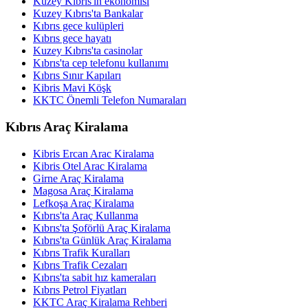
Kuzey Kıbrıs'ın ekonomisi
Kuzey Kıbrıs'ta Bankalar
Kıbrıs gece kulüpleri
Kıbrıs gece hayatı
Kuzey Kıbrıs'ta casinolar
Kıbrıs'ta cep telefonu kullanımı
Kıbrıs Sınır Kapıları
Kibris Mavi Köşk
KKTC Önemli Telefon Numaraları
Kıbrıs Araç Kiralama
Kibris Ercan Arac Kiralama
Kibris Otel Arac Kiralama
Girne Araç Kiralama
Magosa Araç Kiralama
Lefkoşa Araç Kiralama
Kıbrıs'ta Araç Kullanma
Kıbrıs'ta Şoförlü Araç Kiralama
Kıbrıs'ta Günlük Araç Kiralama
Kıbrıs Trafik Kuralları
Kıbrıs Trafik Cezaları
Kıbrıs'ta sabit hız kameraları
Kıbrıs Petrol Fiyatları
KKTC Araç Kiralama Rehberi