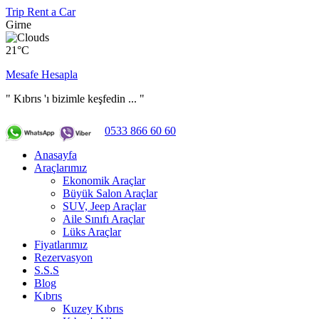
Trip Rent a Car
Girne
21°C
Mesafe Hesapla
" Kıbrıs 'ı bizimle keşfedin ... "
0533 866 60 60
Anasayfa
Araçlarımız
Ekonomik Araçlar
Büyük Salon Araçlar
SUV, Jeep Araçlar
Aile Sınıfı Araçlar
Lüks Araçlar
Fiyatlarımız
Rezervasyon
S.S.S
Blog
Kıbrıs
Kuzey Kıbrıs