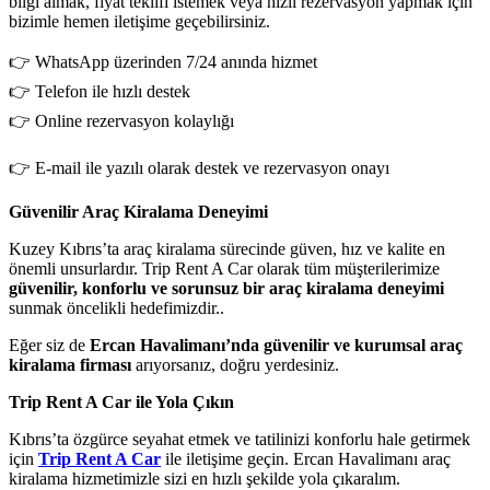
bilgi almak, fiyat teklifi istemek veya hızlı rezervasyon yapmak için
bizimle hemen iletişime geçebilirsiniz.
👉 WhatsApp üzerinden 7/24 anında hizmet
👉 Telefon ile hızlı destek
👉 Online rezervasyon kolaylığı
👉 E-mail ile yazılı olarak destek ve rezervasyon onayı
Güvenilir Araç Kiralama Deneyimi
Kuzey Kıbrıs’ta araç kiralama sürecinde güven, hız ve kalite en
önemli unsurlardır. Trip Rent A Car olarak tüm müşterilerimize
güvenilir, konforlu ve sorunsuz bir araç kiralama deneyimi
sunmak öncelikli hedefimizdir..
Eğer siz de
Ercan Havalimanı’nda güvenilir ve kurumsal araç
kiralama firması
arıyorsanız, doğru yerdesiniz.
Trip Rent A Car ile Yola Çıkın
Kıbrıs’ta özgürce seyahat etmek ve tatilinizi konforlu hale getirmek
için
Trip Rent A Car
ile iletişime geçin. Ercan Havalimanı araç
kiralama hizmetimizle sizi en hızlı şekilde yola çıkaralım.