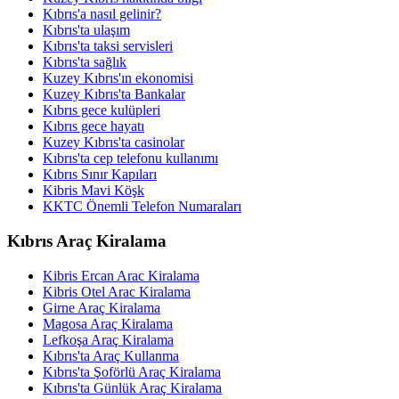
Kıbrıs'a nasıl gelinir?
Kıbrıs'ta ulaşım
Kıbrıs'ta taksi servisleri
Kıbrıs'ta sağlık
Kuzey Kıbrıs'ın ekonomisi
Kuzey Kıbrıs'ta Bankalar
Kıbrıs gece kulüpleri
Kıbrıs gece hayatı
Kuzey Kıbrıs'ta casinolar
Kıbrıs'ta cep telefonu kullanımı
Kıbrıs Sınır Kapıları
Kibris Mavi Köşk
KKTC Önemli Telefon Numaraları
Kıbrıs Araç Kiralama
Kibris Ercan Arac Kiralama
Kibris Otel Arac Kiralama
Girne Araç Kiralama
Magosa Araç Kiralama
Lefkoşa Araç Kiralama
Kıbrıs'ta Araç Kullanma
Kıbrıs'ta Şoförlü Araç Kiralama
Kıbrıs'ta Günlük Araç Kiralama