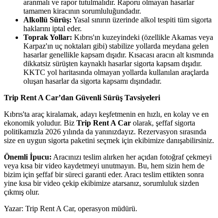
aranmalı ve rapor tutulmalıdır. Raporu olmayan hasarlar
tamamen kiracının sorumluluğundadır.
Alkollü Sürüş:
Yasal sınırın üzerinde alkol tespiti tüm sigorta
haklarını iptal eder.
Toprak Yollar:
Kıbrıs'ın kuzeyindeki (özellikle Akamas veya
Karpaz'ın uç noktaları gibi) stabilize yollarda meydana gelen
hasarlar genellikle kapsam dışıdır. Kısacası aracın alt kısmında
dikkatsiz sürüşten kaynaklı hasarlar sigorta kapsam dışıdır.
KKTC yol haritasında olmayan yollarda kullanılan araçlarda
oluşan hasarlar da sigorta kapsamı dışındadır.
Trip Rent A Car’dan Güvenli Sürüş Tavsiyeleri
Kıbrıs'ta araç kiralamak, adayı keşfetmenin en hızlı, en kolay ve en
ekonomik yoludur. Biz
Trip Rent A Car
olarak, şeffaf sigorta
politikamızla 2026 yılında da yanınızdayız. Rezervasyon sırasında
size en uygun sigorta paketini seçmek için ekibimize danışabilirsiniz.
Önemli İpucu:
Aracınızı teslim alırken her açıdan fotoğraf çekmeyi
veya kısa bir video kaydetmeyi unutmayın. Bu, hem sizin hem de
bizim için şeffaf bir süreci garanti eder. Aracı teslim ettikten sonra
yine kısa bir video çekip ekibimize atarsanız, sorumluluk sizden
çıkmış olur.
Yazar: Trip Rent A Car, operasyon müdürü.