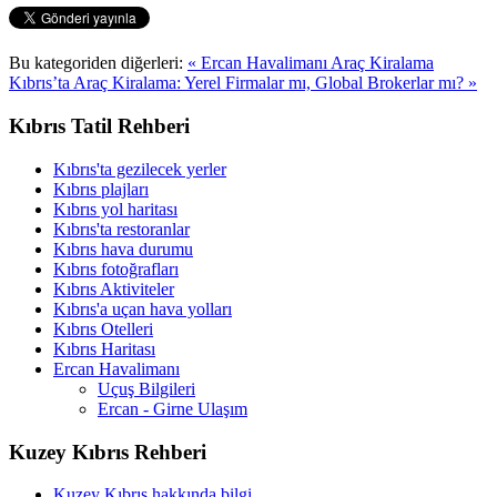
Bu kategoriden diğerleri:
« Ercan Havalimanı Araç Kiralama
Kıbrıs’ta Araç Kiralama: Yerel Firmalar mı, Global Brokerlar mı? »
Kıbrıs Tatil Rehberi
Kıbrıs'ta gezilecek yerler
Kıbrıs plajları
Kıbrıs yol haritası
Kıbrıs'ta restoranlar
Kıbrıs hava durumu
Kıbrıs fotoğrafları
Kıbrıs Aktiviteler
Kıbrıs'a uçan hava yolları
Kıbrıs Otelleri
Kıbrıs Haritası
Ercan Havalimanı
Uçuş Bilgileri
Ercan - Girne Ulaşım
Kuzey Kıbrıs Rehberi
Kuzey Kıbrıs hakkında bilgi