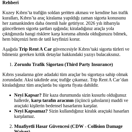
Rehberi
Kuzey Kıbrıs’ta trafiğin soldan şeritten akması ve kendine has trafik
kuralları, Kıbrıs’ta araç kiralama yapıldığı zaman sigorta konusunu
her zamankinden daha önemli hale getiriyor. 2026 yılı itibarıyla
güncellenen sigorta şartları ışığında; kiraladığınız araçla yola
çıktığınızda hangi risklere karşı koruma altında olduğunuzu bilmek,
hem bütçenizi hem de tatil keyfinizi korur.
Aşağıda
Trip Rent A Car
güvencesiyle Kıbrıs’taki sigorta türleri ve
bilmeniz gereken kritik detaylar hakkındaki yazıyı bulacaksınız.
Zorunlu Trafik Sigortası (Third Party Insurance)
Kıbrıs yasalarına göre adadaki tüm araçlar bu sigortaya sahip olmak
zorundadır. Aksi takdirde araç trafiğe çıkamaz. Trip Rent A Car’dan
kiraladığınız tüm araçlarda bu sigorta fiyata dahildir.
Neyi Kapsar?
Bir kaza durumunda sizin kusurlu olduğunuz
hallerde,
karşı tarafın aracının
(üçüncü şahısların) maddi ve
araçtaki kişilerin bedensel hasarlarını karşılar.
Neyi Kapsamaz?
Sizin kullandığınız kiralık araçtaki hasarları
karşılamaz.
Muafiyetli Hasar Güvencesi (CDW - Collision Damage
Waiver)