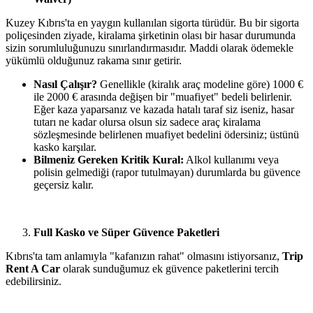
Kuzey Kıbrıs'ta en yaygın kullanılan sigorta türüdür. Bu bir sigorta
poliçesinden ziyade, kiralama şirketinin olası bir hasar durumunda
sizin sorumluluğunuzu sınırlandırmasıdır. Maddi olarak ödemekle
yükümlü olduğunuz rakama sınır getirir.
Nasıl Çalışır?
Genellikle (kiralık araç modeline göre) 1000 €
ile 2000 € arasında değişen bir "muafiyet" bedeli belirlenir.
Eğer kaza yaparsanız ve kazada hatalı taraf siz iseniz, hasar
tutarı ne kadar olursa olsun siz sadece araç kiralama
sözleşmesinde belirlenen muafiyet bedelini ödersiniz; üstünü
kasko karşılar.
Bilmeniz Gereken Kritik Kural:
Alkol kullanımı veya
polisin gelmediği (rapor tutulmayan) durumlarda bu güvence
geçersiz kalır.
Full Kasko ve Süper Güvence Paketleri
Kıbrıs'ta tam anlamıyla "kafanızın rahat" olmasını istiyorsanız,
Trip
Rent A Car
olarak sunduğumuz ek güvence paketlerini tercih
edebilirsiniz.