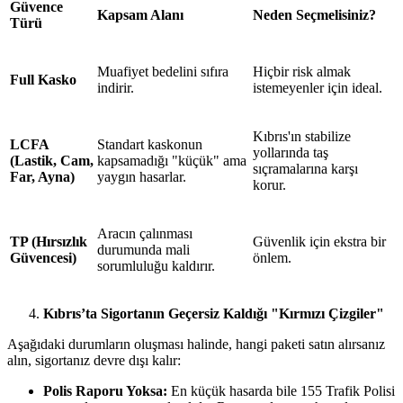
Güvence
Kapsam Alanı
Neden Seçmelisiniz?
Türü
Muafiyet bedelini sıfıra
Hiçbir risk almak
Full Kasko
indirir.
istemeyenler için ideal.
Kıbrıs'ın stabilize
LCFA
Standart kaskonun
yollarında taş
(Lastik, Cam,
kapsamadığı "küçük" ama
sıçramalarına karşı
Far, Ayna)
yaygın hasarlar.
korur.
Aracın çalınması
TP (Hırsızlık
Güvenlik için ekstra bir
durumunda mali
Güvencesi)
önlem.
sorumluluğu kaldırır.
Kıbrıs’ta Sigortanın Geçersiz Kaldığı "Kırmızı Çizgiler"
Aşağıdaki durumların oluşması halinde, hangi paketi satın alırsanız
alın, sigortanız devre dışı kalır:
Polis Raporu Yoksa:
En küçük hasarda bile 155 Trafik Polisi