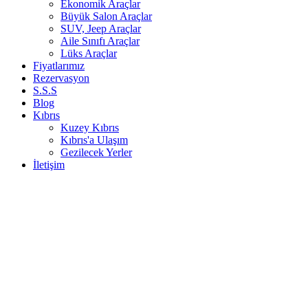
Ekonomik Araçlar
Büyük Salon Araçlar
SUV, Jeep Araçlar
Aile Sınıfı Araçlar
Lüks Araçlar
Fiyatlarımız
Rezervasyon
S.S.S
Blog
Kıbrıs
Kuzey Kıbrıs
Kıbrıs'a Ulaşım
Gezilecek Yerler
İletişim