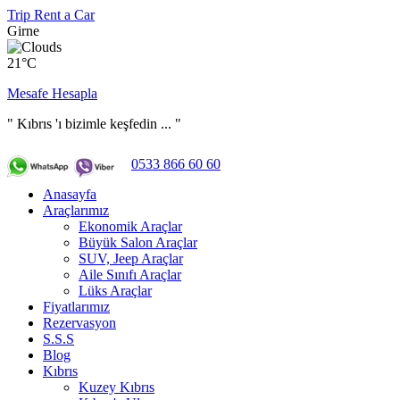
Trip Rent a Car
Girne
21°C
Mesafe Hesapla
" Kıbrıs 'ı bizimle keşfedin ... "
0533 866 60 60
Anasayfa
Araçlarımız
Ekonomik Araçlar
Büyük Salon Araçlar
SUV, Jeep Araçlar
Aile Sınıfı Araçlar
Lüks Araçlar
Fiyatlarımız
Rezervasyon
S.S.S
Blog
Kıbrıs
Kuzey Kıbrıs