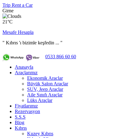
Trip Rent a Car
Girne
21°C
Mesafe Hesapla
" Kıbrıs 'ı bizimle keşfedin ... "
0533 866 60 60
Anasayfa
Araçlarımız
Ekonomik Araçlar
Büyük Salon Araçlar
SUV, Jeep Araçlar
Aile Sınıfı Araçlar
Lüks Araçlar
Fiyatlarımız
Rezervasyon
S.S.S
Blog
Kıbrıs
Kuzey Kıbrıs