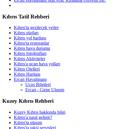
Ercan Havalimanı’nda Araç Kiralama Güvenli mi?
Kıbrıs Tatil Rehberi
Kıbrıs'ta gezilecek yerler
Kıbrıs plajları
Kıbrıs yol haritası
Kıbrıs'ta restoranlar
Kıbrıs hava durumu
Kıbrıs fotoğrafları
Kıbrıs Aktiviteler
Kıbrıs'a uçan hava yolları
Kıbrıs Otelleri
Kıbrıs Haritası
Ercan Havalimanı
Uçuş Bilgileri
Ercan - Girne Ulaşım
Kuzey Kıbrıs Rehberi
Kuzey Kıbrıs hakkında bilgi
Kıbrıs'a nasıl gelinir?
Kıbrıs'ta ulaşım
Kıbrıs'ta taksi servisleri