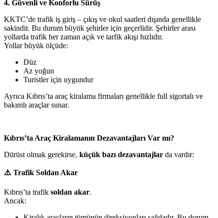
4. Güvenli ve Konforlu Sürüş
KKTC’de trafik iş giriş – çıkış ve okul saatleri dışında genellikle
sakindir. Bu durum büyük şehirler için geçerlidir. Şehirler arası
yollarda trafik her zaman açık ve tarfik akışı hızlıdır.
Yollar büyük ölçüde:
Düz
Az yoğun
Turistler için uygundur
Ayrıca Kıbrıs’ta araç kiralama firmaları genellikle full sigortalı ve
bakımlı araçlar sunar.
Kıbrıs’ta Araç Kiralamanın Dezavantajları Var mı?
Dürüst olmak gerekirse,
küçük bazı dezavantajlar
da vardır:
⚠️
Trafik Soldan Akar
Kıbrıs’ta trafik
soldan akar
.
Ancak:
Kiralık araçların tümünün direksiyonları sağdadır. Bu durum