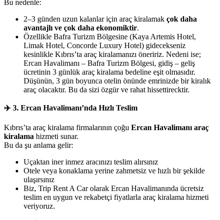
Bu nedenle:
2–3 günden uzun kalanlar için araç kiralamak
çok daha
avantajlı ve çok daha ekonomiktir
.
Özellikle Bafra Turizm Bölgesine (Kaya Artemis Hotel,
Limak Hotel, Concorde Luxury Hotel) gidecekseniz
kesinlikle Kıbrıs’ta araç kiralamanızı öneririz. Nedeni ise;
Ercan Havalimanı – Bafra Turizm Bölgesi, gidiş – geliş
ücretinin 3 günlük araç kiralama bedeline eşit olmasıdır.
Düşünün, 3 gün boyunca otelin önünde emrinizde bir kiralık
araç olacaktır. Bu da sizi özgür ve rahat hissettirecktir.
✈️
3. Ercan Havalimanı’nda Hızlı Teslim
Kıbrıs’ta araç kiralama firmalarının çoğu
Ercan Havalimanı araç
kiralama
hizmeti sunar.
Bu da şu anlama gelir:
Uçaktan iner inmez aracınızı teslim alırsınız
Otele veya konaklama yerine zahmetsiz ve hızlı bir şekilde
ulaşırsınız
Biz, Trip Rent A Car olarak Ercan Havalimanında ücretsiz
teslim en uygun ve rekabetçi fiyatlarla araç kiralama hizmeti
veriyoruz.