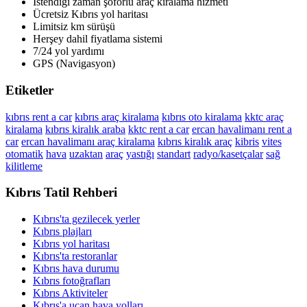
İstendiği zaman şöförlü araç kiralama hizmeti
Ücretsiz Kıbrıs yol haritası
Limitsiz km sürüşü
Herşey dahil fiyatlama sistemi
7/24 yol yardımı
GPS (Navigasyon)
Etiketler
kıbrıs rent a car
kıbrıs araç kiralama
kıbrıs oto kiralama
kktc araç
kiralama
kıbrıs kiralık araba
kktc rent a car
ercan havalimanı rent a
car
ercan havalimanı araç kiralama
kıbrıs kiralık araç
kibris
vites
otomatik
hava
uzaktan
araç
yastığı
standart
radyo/kasetçalar
sağ
kilitleme
Kıbrıs Tatil Rehberi
Kıbrıs'ta gezilecek yerler
Kıbrıs plajları
Kıbrıs yol haritası
Kıbrıs'ta restoranlar
Kıbrıs hava durumu
Kıbrıs fotoğrafları
Kıbrıs Aktiviteler
Kıbrıs'a uçan hava yolları