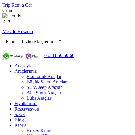
Trip Rent a Car
Girne
21°C
Mesafe Hesapla
" Kıbrıs 'ı bizimle keşfedin ... "
0533 866 60 60
Anasayfa
Araçlarımız
Ekonomik Araçlar
Büyük Salon Araçlar
SUV, Jeep Araçlar
Aile Sınıfı Araçlar
Lüks Araçlar
Fiyatlarımız
Rezervasyon
S.S.S
Blog
Kıbrıs
Kuzey Kıbrıs