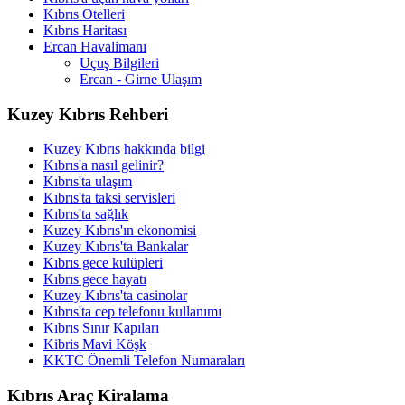
Kıbrıs Otelleri
Kıbrıs Haritası
Ercan Havalimanı
Uçuş Bilgileri
Ercan - Girne Ulaşım
Kuzey Kıbrıs Rehberi
Kuzey Kıbrıs hakkında bilgi
Kıbrıs'a nasıl gelinir?
Kıbrıs'ta ulaşım
Kıbrıs'ta taksi servisleri
Kıbrıs'ta sağlık
Kuzey Kıbrıs'ın ekonomisi
Kuzey Kıbrıs'ta Bankalar
Kıbrıs gece kulüpleri
Kıbrıs gece hayatı
Kuzey Kıbrıs'ta casinolar
Kıbrıs'ta cep telefonu kullanımı
Kıbrıs Sınır Kapıları
Kibris Mavi Köşk
KKTC Önemli Telefon Numaraları
Kıbrıs Araç Kiralama