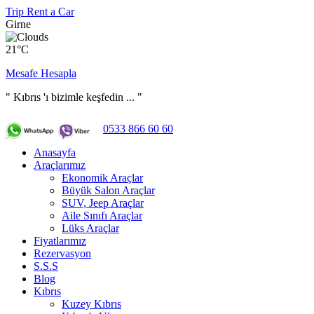
Trip Rent a Car
Girne
21°C
Mesafe Hesapla
" Kıbrıs 'ı bizimle keşfedin ... "
0533 866 60 60
Anasayfa
Araçlarımız
Ekonomik Araçlar
Büyük Salon Araçlar
SUV, Jeep Araçlar
Aile Sınıfı Araçlar
Lüks Araçlar
Fiyatlarımız
Rezervasyon
S.S.S
Blog
Kıbrıs
Kuzey Kıbrıs