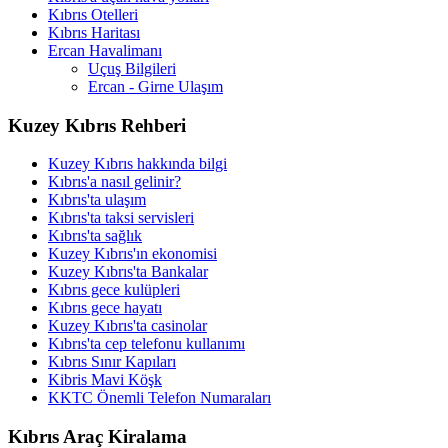
Kıbrıs Otelleri
Kıbrıs Haritası
Ercan Havalimanı
Uçuş Bilgileri
Ercan - Girne Ulaşım
Kuzey Kıbrıs Rehberi
Kuzey Kıbrıs hakkında bilgi
Kıbrıs'a nasıl gelinir?
Kıbrıs'ta ulaşım
Kıbrıs'ta taksi servisleri
Kıbrıs'ta sağlık
Kuzey Kıbrıs'ın ekonomisi
Kuzey Kıbrıs'ta Bankalar
Kıbrıs gece kulüpleri
Kıbrıs gece hayatı
Kuzey Kıbrıs'ta casinolar
Kıbrıs'ta cep telefonu kullanımı
Kıbrıs Sınır Kapıları
Kibris Mavi Köşk
KKTC Önemli Telefon Numaraları
Kıbrıs Araç Kiralama