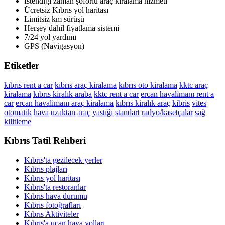
İstendiği zaman şöförlü araç kiralama hizmeti
Ücretsiz Kıbrıs yol haritası
Limitsiz km sürüşü
Herşey dahil fiyatlama sistemi
7/24 yol yardımı
GPS (Navigasyon)
Etiketler
kıbrıs rent a car
kıbrıs araç kiralama
kıbrıs oto kiralama
kktc araç
kiralama
kıbrıs kiralık araba
kktc rent a car
ercan havalimanı rent a
car
ercan havalimanı araç kiralama
kıbrıs kiralık araç
kibris
vites
otomatik
hava
uzaktan
araç
yastığı
standart
radyo/kasetçalar
sağ
kilitleme
Kıbrıs Tatil Rehberi
Kıbrıs'ta gezilecek yerler
Kıbrıs plajları
Kıbrıs yol haritası
Kıbrıs'ta restoranlar
Kıbrıs hava durumu
Kıbrıs fotoğrafları
Kıbrıs Aktiviteler
Kıbrıs'a uçan hava yolları