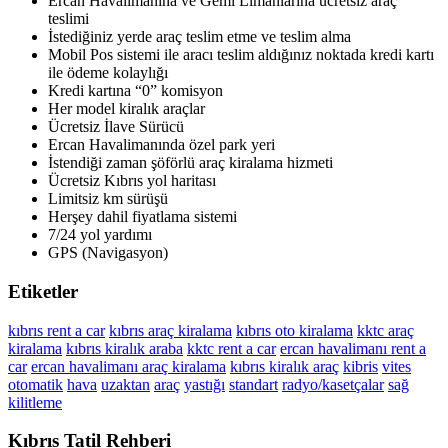
Ercan Havalimanına ve Gemi Limanlarına ücretsiz araç
teslimi
İstediğiniz yerde araç teslim etme ve teslim alma
Mobil Pos sistemi ile aracı teslim aldığınız noktada kredi kartı
ile ödeme kolaylığı
Kredi kartına “0” komisyon
Her model kiralık araçlar
Ücretsiz İlave Sürücü
Ercan Havalimanında özel park yeri
İstendiği zaman şöförlü araç kiralama hizmeti
Ücretsiz Kıbrıs yol haritası
Limitsiz km sürüşü
Herşey dahil fiyatlama sistemi
7/24 yol yardımı
GPS (Navigasyon)
Etiketler
kıbrıs rent a car
kıbrıs araç kiralama
kıbrıs oto kiralama
kktc araç
kiralama
kıbrıs kiralık araba
kktc rent a car
ercan havalimanı rent a
car
ercan havalimanı araç kiralama
kıbrıs kiralık araç
kibris
vites
otomatik
hava
uzaktan
araç
yastığı
standart
radyo/kasetçalar
sağ
kilitleme
Kıbrıs Tatil Rehberi