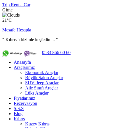
Trip Rent a Car
Girne
21°C
Mesafe Hesapla
" Kıbrıs 'ı bizimle keşfedin ... "
0533 866 60 60
Anasayfa
Araçlarımız
Ekonomik Araçlar
Büyük Salon Araçlar
SUV, Jeep Araçlar
Aile Sınıfı Araçlar
Lüks Araçlar
Fiyatlarımız
Rezervasyon
S.S.S
Blog
Kıbrıs
Kuzey Kıbrıs