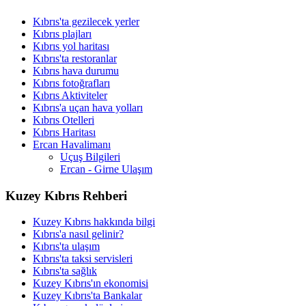
Kıbrıs'ta gezilecek yerler
Kıbrıs plajları
Kıbrıs yol haritası
Kıbrıs'ta restoranlar
Kıbrıs hava durumu
Kıbrıs fotoğrafları
Kıbrıs Aktiviteler
Kıbrıs'a uçan hava yolları
Kıbrıs Otelleri
Kıbrıs Haritası
Ercan Havalimanı
Uçuş Bilgileri
Ercan - Girne Ulaşım
Kuzey Kıbrıs Rehberi
Kuzey Kıbrıs hakkında bilgi
Kıbrıs'a nasıl gelinir?
Kıbrıs'ta ulaşım
Kıbrıs'ta taksi servisleri
Kıbrıs'ta sağlık
Kuzey Kıbrıs'ın ekonomisi
Kuzey Kıbrıs'ta Bankalar