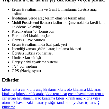
Ercan Havalimanına ve Gemi Limanlarına ücretsiz araç
teslimi
İstediğiniz yerde araç teslim etme ve teslim alma
Mobil Pos sistemi ile aracı teslim aldığınız noktada kredi kartı
ile ödeme kolaylığı
Kredi kartına “0” komisyon
Her model kiralık araçlar
Ücretsiz İlave Sürücü
Ercan Havalimanında özel park yeri
İstendiği zaman şöförlü araç kiralama hizmeti
Ücretsiz Kıbrıs yol haritası
Limitsiz km sürüşü
Herşey dahil fiyatlama sistemi
7/24 yol yardımı
GPS (Navigasyon)
Etiketler
kıbrıs rent a car
kıbrıs araç kiralama
kıbrıs oto kiralama
kktc araç
kiralama
kıbrıs kiralık araba
kktc rent a car
ercan havalimanı rent a
car
ercan havalimanı araç kiralama
kıbrıs kiralık araç
kibris
vites
otomatik
hava
uzaktan
araç
yastığı
standart
radyo/kasetçalar
sağ
kilitleme