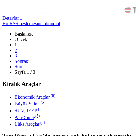
Detaylar...
Bu RSS beslemesine abone ol
Başlangıç
Önceki
1
2
3
Sonraki
Son
Sayfa 1 / 3
Kiralık Araçlar
(6)
Ekonomik Araçlar
(5)
Büyük Salon
(1)
SUV, JEEP
(5)
Aile Sınıfı
(5)
Lüks Araçlar
Trip Rent a Car’da her şey çok kolay ve çok pratik;