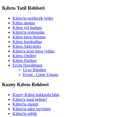
Kıbrıs Tatil Rehberi
Kıbrıs'ta gezilecek yerler
Kıbrıs plajları
Kıbrıs yol haritası
Kıbrıs'ta restoranlar
Kıbrıs hava durumu
Kıbrıs fotoğrafları
Kıbrıs Aktiviteler
Kıbrıs'a uçan hava yolları
Kıbrıs Otelleri
Kıbrıs Haritası
Ercan Havalimanı
Uçuş Bilgileri
Ercan - Girne Ulaşım
Kuzey Kıbrıs Rehberi
Kuzey Kıbrıs hakkında bilgi
Kıbrıs'a nasıl gelinir?
Kıbrıs'ta ulaşım
Kıbrıs'ta taksi servisleri
Kıbrıs'ta sağlık