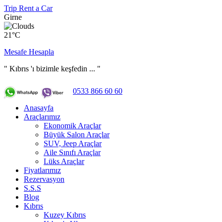
Trip Rent a Car
Girne
21°C
Mesafe Hesapla
" Kıbrıs 'ı bizimle keşfedin ... "
0533 866 60 60
Anasayfa
Araçlarımız
Ekonomik Araçlar
Büyük Salon Araçlar
SUV, Jeep Araçlar
Aile Sınıfı Araçlar
Lüks Araçlar
Fiyatlarımız
Rezervasyon
S.S.S
Blog
Kıbrıs
Kuzey Kıbrıs