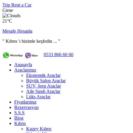
Trip Rent a Car
Girne
21°C
Mesafe Hesapla
" Kıbrıs 'ı bizimle keşfedin ... "
0533 866 60 60
Anasayfa
Araçlarımız
Ekonomik Araçlar
Büyük Salon Araçlar
SUV, Jeep Araçlar
Aile Sınıfı Araçlar
Lüks Araçlar
Fiyatlarımız
Rezervasyon
S.S.S
Blog
Kıbrıs
Kuzey Kıbrıs