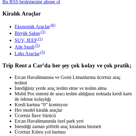
Bu RSS beslemesine abone ol
Kiralık Araçlar
(6)
Ekonomik Araçlar
(5)
Büyük Salon
(1)
SUV, JEEP
(5)
Aile Sınıfı
(5)
Lüks Araçlar
Trip Rent a Car’da her şey çok kolay ve çok pratik;
Ercan Havalimanına ve Gemi Limanlarına ücretsiz araç
teslimi
İstediğiniz yerde araç teslim etme ve teslim alma
Mobil Pos sistemi ile aracı teslim aldığınız noktada kredi kartı
ile ödeme kolaylığı
Kredi kartına “0” komisyon
Her model kiralık araçlar
Ücretsiz İlave Sürücü
Ercan Havalimanında özel park yeri
İstendiği zaman şöförlü araç kiralama hizmeti
Ücretsiz Kıbrıs yol haritası