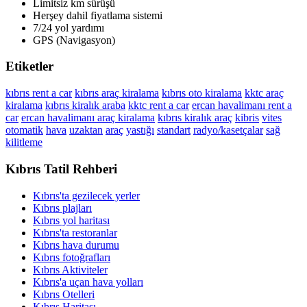
Limitsiz km sürüşü
Herşey dahil fiyatlama sistemi
7/24 yol yardımı
GPS (Navigasyon)
Etiketler
kıbrıs rent a car
kıbrıs araç kiralama
kıbrıs oto kiralama
kktc araç
kiralama
kıbrıs kiralık araba
kktc rent a car
ercan havalimanı rent a
car
ercan havalimanı araç kiralama
kıbrıs kiralık araç
kibris
vites
otomatik
hava
uzaktan
araç
yastığı
standart
radyo/kasetçalar
sağ
kilitleme
Kıbrıs Tatil Rehberi
Kıbrıs'ta gezilecek yerler
Kıbrıs plajları
Kıbrıs yol haritası
Kıbrıs'ta restoranlar
Kıbrıs hava durumu
Kıbrıs fotoğrafları
Kıbrıs Aktiviteler
Kıbrıs'a uçan hava yolları
Kıbrıs Otelleri
Kıbrıs Haritası