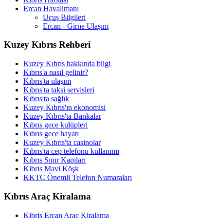
Ercan Havalimanı
Uçuş Bilgileri
Ercan - Girne Ulaşım
Kuzey Kıbrıs Rehberi
Kuzey Kıbrıs hakkında bilgi
Kıbrıs'a nasıl gelinir?
Kıbrıs'ta ulaşım
Kıbrıs'ta taksi servisleri
Kıbrıs'ta sağlık
Kuzey Kıbrıs'ın ekonomisi
Kuzey Kıbrıs'ta Bankalar
Kıbrıs gece kulüpleri
Kıbrıs gece hayatı
Kuzey Kıbrıs'ta casinolar
Kıbrıs'ta cep telefonu kullanımı
Kıbrıs Sınır Kapıları
Kibris Mavi Köşk
KKTC Önemli Telefon Numaraları
Kıbrıs Araç Kiralama
Kibris Ercan Arac Kiralama