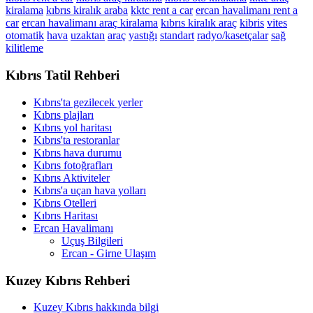
kiralama
kıbrıs kiralık araba
kktc rent a car
ercan havalimanı rent a
car
ercan havalimanı araç kiralama
kıbrıs kiralık araç
kibris
vites
otomatik
hava
uzaktan
araç
yastığı
standart
radyo/kasetçalar
sağ
kilitleme
Kıbrıs Tatil Rehberi
Kıbrıs'ta gezilecek yerler
Kıbrıs plajları
Kıbrıs yol haritası
Kıbrıs'ta restoranlar
Kıbrıs hava durumu
Kıbrıs fotoğrafları
Kıbrıs Aktiviteler
Kıbrıs'a uçan hava yolları
Kıbrıs Otelleri
Kıbrıs Haritası
Ercan Havalimanı
Uçuş Bilgileri
Ercan - Girne Ulaşım
Kuzey Kıbrıs Rehberi
Kuzey Kıbrıs hakkında bilgi