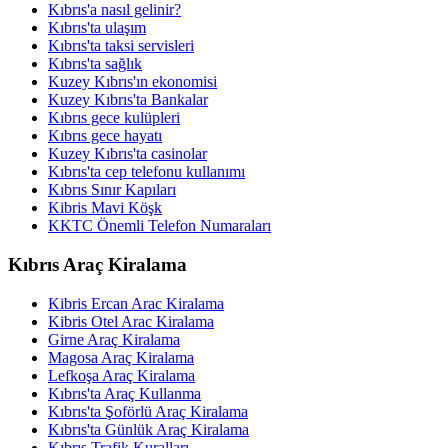
Kıbrıs'a nasıl gelinir?
Kıbrıs'ta ulaşım
Kıbrıs'ta taksi servisleri
Kıbrıs'ta sağlık
Kuzey Kıbrıs'ın ekonomisi
Kuzey Kıbrıs'ta Bankalar
Kıbrıs gece kulüpleri
Kıbrıs gece hayatı
Kuzey Kıbrıs'ta casinolar
Kıbrıs'ta cep telefonu kullanımı
Kıbrıs Sınır Kapıları
Kibris Mavi Köşk
KKTC Önemli Telefon Numaraları
Kıbrıs Araç Kiralama
Kibris Ercan Arac Kiralama
Kibris Otel Arac Kiralama
Girne Araç Kiralama
Magosa Araç Kiralama
Lefkoşa Araç Kiralama
Kıbrıs'ta Araç Kullanma
Kıbrıs'ta Şoförlü Araç Kiralama
Kıbrıs'ta Günlük Araç Kiralama
Kıbrıs Trafik Kuralları