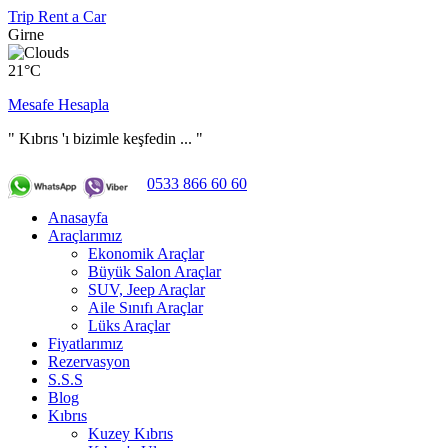
Trip Rent a Car
Girne
21°C
Mesafe Hesapla
" Kıbrıs 'ı bizimle keşfedin ... "
0533 866 60 60
Anasayfa
Araçlarımız
Ekonomik Araçlar
Büyük Salon Araçlar
SUV, Jeep Araçlar
Aile Sınıfı Araçlar
Lüks Araçlar
Fiyatlarımız
Rezervasyon
S.S.S
Blog
Kıbrıs
Kuzey Kıbrıs