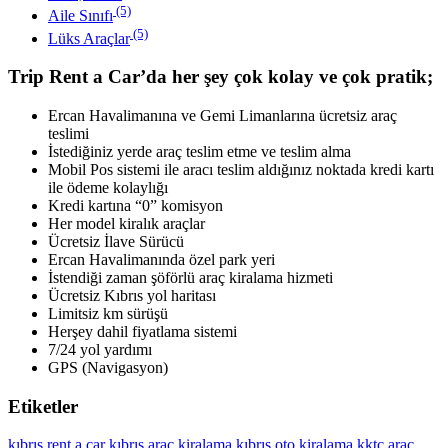
(5)
Aile Sınıfı
(5)
Lüks Araçlar
Trip Rent a Car’da her şey çok kolay ve çok pratik;
Ercan Havalimanına ve Gemi Limanlarına ücretsiz araç
teslimi
İstediğiniz yerde araç teslim etme ve teslim alma
Mobil Pos sistemi ile aracı teslim aldığınız noktada kredi kartı
ile ödeme kolaylığı
Kredi kartına “0” komisyon
Her model kiralık araçlar
Ücretsiz İlave Sürücü
Ercan Havalimanında özel park yeri
İstendiği zaman şöförlü araç kiralama hizmeti
Ücretsiz Kıbrıs yol haritası
Limitsiz km sürüşü
Herşey dahil fiyatlama sistemi
7/24 yol yardımı
GPS (Navigasyon)
Etiketler
kıbrıs rent a car
kıbrıs araç kiralama
kıbrıs oto kiralama
kktc araç