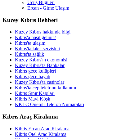
Uçuş Bilgileri
Ercan - Girne Ulaşım
Kuzey Kıbrıs Rehberi
Kuzey Kıbrıs hakkında bilgi
Kıbrıs'a nasıl gelinir?
Kıbrıs'ta ulaşım
Kıbrıs'ta taksi servisleri
Kıbrıs'ta sağlık
Kuzey Kıbrıs'ın ekonomisi
Kuzey Kıbrıs'ta Bankalar
Kıbrıs gece kulüpleri
Kıbrıs gece hayatı
Kuzey Kıbrıs'ta casinolar
Kıbrıs'ta cep telefonu kullanımı
Kıbrıs Sınır Kapıları
Kibris Mavi Köşk
KKTC Önemli Telefon Numaraları
Kıbrıs Araç Kiralama
Kibris Ercan Arac Kiralama
Kibris Otel Arac Kiralama