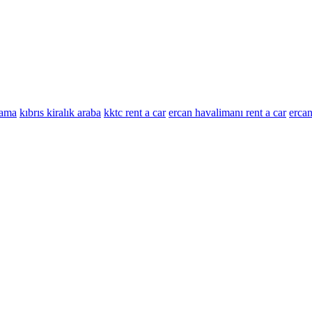
lama
kıbrıs kiralık araba
kktc rent a car
ercan havalimanı rent a car
ercan