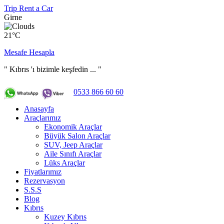
Trip Rent a Car
Girne
21°C
Mesafe Hesapla
" Kıbrıs 'ı bizimle keşfedin ... "
0533 866 60 60
Anasayfa
Araçlarımız
Ekonomik Araçlar
Büyük Salon Araçlar
SUV, Jeep Araçlar
Aile Sınıfı Araçlar
Lüks Araçlar
Fiyatlarımız
Rezervasyon
S.S.S
Blog
Kıbrıs
Kuzey Kıbrıs