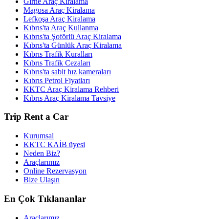
Girne Araç Kiralama
Magosa Araç Kiralama
Lefkoşa Araç Kiralama
Kıbrıs'ta Araç Kullanma
Kıbrıs'ta Şoförlü Araç Kiralama
Kıbrıs'ta Günlük Araç Kiralama
Kıbrıs Trafik Kuralları
Kıbrıs Trafik Cezaları
Kıbrıs'ta sabit hız kameraları
Kıbrıs Petrol Fiyatları
KKTC Araç Kiralama Rehberi
Kıbrıs Araç Kiralama Tavsiye
Trip Rent a Car
Kurumsal
KKTC KAİB üyesi
Neden Biz?
Araçlarımız
Online Rezervasyon
Bize Ulaşın
En Çok Tıklananlar
Araçlarımız