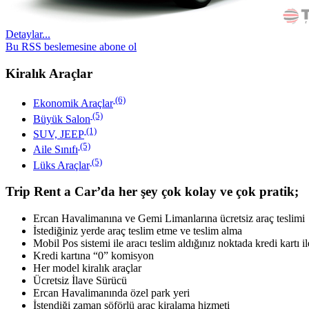
Detaylar...
Bu RSS beslemesine abone ol
Kiralık Araçlar
(6)
Ekonomik Araçlar
(5)
Büyük Salon
(1)
SUV, JEEP
(5)
Aile Sınıfı
(5)
Lüks Araçlar
Trip Rent a Car’da her şey çok kolay ve çok pratik;
Ercan Havalimanına ve Gemi Limanlarına ücretsiz araç teslimi
İstediğiniz yerde araç teslim etme ve teslim alma
Mobil Pos sistemi ile aracı teslim aldığınız noktada kredi kartı 
Kredi kartına “0” komisyon
Her model kiralık araçlar
Ücretsiz İlave Sürücü
Ercan Havalimanında özel park yeri
İstendiği zaman şöförlü araç kiralama hizmeti