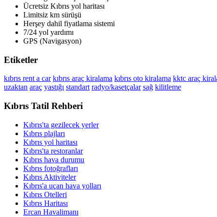
Ücretsiz Kıbrıs yol haritası
Limitsiz km sürüşü
Herşey dahil fiyatlama sistemi
7/24 yol yardımı
GPS (Navigasyon)
Etiketler
kıbrıs rent a car
kıbrıs araç kiralama
kıbrıs oto kiralama
kktc araç kira
uzaktan
araç
yastığı
standart
radyo/kasetçalar
sağ
kilitleme
Kıbrıs Tatil Rehberi
Kıbrıs'ta gezilecek yerler
Kıbrıs plajları
Kıbrıs yol haritası
Kıbrıs'ta restoranlar
Kıbrıs hava durumu
Kıbrıs fotoğrafları
Kıbrıs Aktiviteler
Kıbrıs'a uçan hava yolları
Kıbrıs Otelleri
Kıbrıs Haritası
Ercan Havalimanı