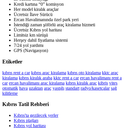
Kredi kartına “0” komisyon
Her model kiralık araçlar
Ücretsiz İlave Sürücü
Ercan Havalimanında özel park yeri
İstendiği zaman şöförlü araç kiralama hizmeti
Ücretsiz Kıbrıs yol haritası
Limitsiz km sürüşü
Herşey dahil fiyatlama sistemi
7/24 yol yardımı
GPS (Navigasyon)
Etiketler
kıbrıs rent a car
kıbrıs araç kiralama
kıbrıs oto kiralama
kktc araç
kiralama
kıbrıs kiralık araba
kktc rent a car
ercan havalimanı rent a
car
ercan havalimanı araç kiralama
kıbrıs kiralık araç
kibris
vites
otomatik
hava
uzaktan
araç
yastığı
standart
radyo/kasetçalar
sağ
kilitleme
Kıbrıs Tatil Rehberi
Kıbrıs'ta gezilecek yerler
Kıbrıs plajları
Kıbrıs yol haritası