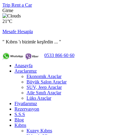
Trip Rent a Car
Girne
21°C
Mesafe Hesapla
" Kıbrıs 'ı bizimle keşfedin ... "
0533 866 60 60
Anasayfa
Araçlarımız
Ekonomik Araçlar
Büyük Salon Araçlar
SUV, Jeep Araçlar
Aile Sınıfı Araçlar
Lüks Araçlar
Fiyatlarımız
Rezervasyon
S.S.S
Blog
Kıbrıs
Kuzey Kıbrıs