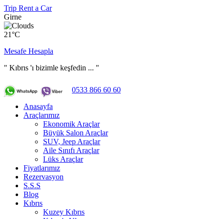
Trip Rent a Car
Girne
21°C
Mesafe Hesapla
" Kıbrıs 'ı bizimle keşfedin ... "
0533 866 60 60
Anasayfa
Araçlarımız
Ekonomik Araçlar
Büyük Salon Araçlar
SUV, Jeep Araçlar
Aile Sınıfı Araçlar
Lüks Araçlar
Fiyatlarımız
Rezervasyon
S.S.S
Blog
Kıbrıs
Kuzey Kıbrıs