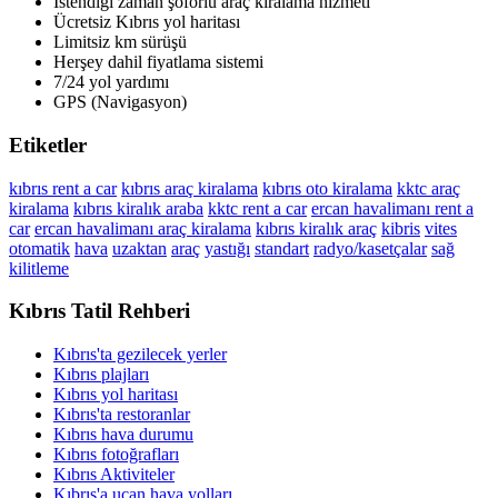
İstendiği zaman şöförlü araç kiralama hizmeti
Ücretsiz Kıbrıs yol haritası
Limitsiz km sürüşü
Herşey dahil fiyatlama sistemi
7/24 yol yardımı
GPS (Navigasyon)
Etiketler
kıbrıs rent a car
kıbrıs araç kiralama
kıbrıs oto kiralama
kktc araç
kiralama
kıbrıs kiralık araba
kktc rent a car
ercan havalimanı rent a
car
ercan havalimanı araç kiralama
kıbrıs kiralık araç
kibris
vites
otomatik
hava
uzaktan
araç
yastığı
standart
radyo/kasetçalar
sağ
kilitleme
Kıbrıs Tatil Rehberi
Kıbrıs'ta gezilecek yerler
Kıbrıs plajları
Kıbrıs yol haritası
Kıbrıs'ta restoranlar
Kıbrıs hava durumu
Kıbrıs fotoğrafları
Kıbrıs Aktiviteler
Kıbrıs'a uçan hava yolları