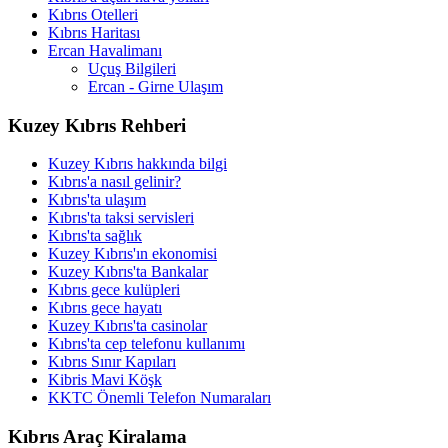
Kıbrıs Otelleri
Kıbrıs Haritası
Ercan Havalimanı
Uçuş Bilgileri
Ercan - Girne Ulaşım
Kuzey Kıbrıs Rehberi
Kuzey Kıbrıs hakkında bilgi
Kıbrıs'a nasıl gelinir?
Kıbrıs'ta ulaşım
Kıbrıs'ta taksi servisleri
Kıbrıs'ta sağlık
Kuzey Kıbrıs'ın ekonomisi
Kuzey Kıbrıs'ta Bankalar
Kıbrıs gece kulüpleri
Kıbrıs gece hayatı
Kuzey Kıbrıs'ta casinolar
Kıbrıs'ta cep telefonu kullanımı
Kıbrıs Sınır Kapıları
Kibris Mavi Köşk
KKTC Önemli Telefon Numaraları
Kıbrıs Araç Kiralama