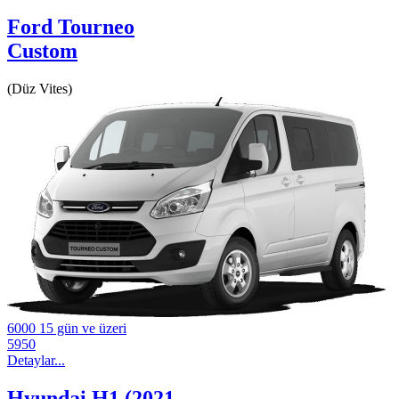
Ford Tourneo
Custom
(Düz Vites)
6000
15 gün ve üzeri
5950
Detaylar...
Hyundai H1 (2021