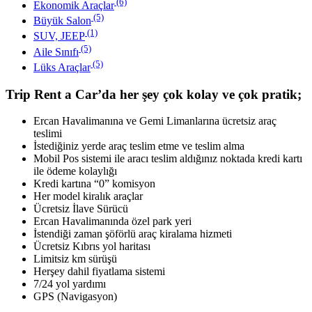
(6)
Ekonomik Araçlar
(5)
Büyük Salon
(1)
SUV, JEEP
(5)
Aile Sınıfı
(5)
Lüks Araçlar
Trip Rent a Car’da her şey çok kolay ve çok pratik;
Ercan Havalimanına ve Gemi Limanlarına ücretsiz araç
teslimi
İstediğiniz yerde araç teslim etme ve teslim alma
Mobil Pos sistemi ile aracı teslim aldığınız noktada kredi kartı
ile ödeme kolaylığı
Kredi kartına “0” komisyon
Her model kiralık araçlar
Ücretsiz İlave Sürücü
Ercan Havalimanında özel park yeri
İstendiği zaman şöförlü araç kiralama hizmeti
Ücretsiz Kıbrıs yol haritası
Limitsiz km sürüşü
Herşey dahil fiyatlama sistemi
7/24 yol yardımı
GPS (Navigasyon)