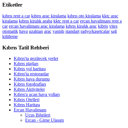
Etiketler
kıbrıs rent a car
kıbrıs araç kiralama
kıbrıs oto kiralama
kktc araç
kiralama
kıbrıs kiralık araba
kktc rent a car
ercan havalimanı rent a
car
ercan havalimanı araç kiralama
kıbrıs kiralık araç
kibris
vites
otomatik
hava
uzaktan
araç
yastığı
standart
radyo/kasetçalar
sağ
kilitleme
Kıbrıs Tatil Rehberi
Kıbrıs'ta gezilecek yerler
Kıbrıs plajları
Kıbrıs yol haritası
Kıbrıs'ta restoranlar
Kıbrıs hava durumu
Kıbrıs fotoğrafları
Kıbrıs Aktiviteler
Kıbrıs'a uçan hava yolları
Kıbrıs Otelleri
Kıbrıs Haritası
Ercan Havalimanı
Uçuş Bilgileri
Ercan - Girne Ulaşım