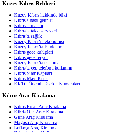
Kuzey Kıbrıs Rehberi
Kuzey Kıbrıs hakkında bilgi
Kıbrıs'a nasıl gelinir?
Kıbrıs'ta ulaşım
Kıbrıs'ta taksi servisleri
Kıbrıs'ta sağlık
Kuzey Kıbrıs'ın ekonomisi
Kuzey Kıbrıs'ta Bankalar
Kıbrıs gece kulüpleri
Kıbrıs gece hayatı
Kuzey Kıbrıs'ta casinolar
Kıbrıs'ta cep telefonu kullanımı
Kıbrıs Sınır Kapıları
Kibris Mavi Köşk
KKTC Önemli Telefon Numaraları
Kıbrıs Araç Kiralama
Kibris Ercan Arac Kiralama
Kibris Otel Arac Kiralama
Girne Araç Kiralama
Magosa Araç Kiralama
Lefkoşa Araç Kiralama