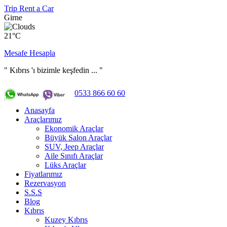
Trip Rent a Car
Girne
21°C
Mesafe Hesapla
" Kıbrıs 'ı bizimle keşfedin ... "
0533 866 60 60
Anasayfa
Araçlarımız
Ekonomik Araçlar
Büyük Salon Araçlar
SUV, Jeep Araçlar
Aile Sınıfı Araçlar
Lüks Araçlar
Fiyatlarımız
Rezervasyon
S.S.S
Blog
Kıbrıs
Kuzey Kıbrıs