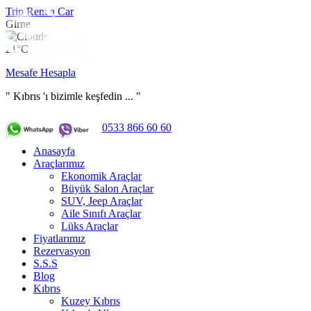
Trip Rent a Car
Girne
21°C
Mesafe Hesapla
" Kıbrıs 'ı bizimle keşfedin ... "
0533 866 60 60
Anasayfa
Araçlarımız
Ekonomik Araçlar
Büyük Salon Araçlar
SUV, Jeep Araçlar
Aile Sınıfı Araçlar
Lüks Araçlar
Fiyatlarımız
Rezervasyon
S.S.S
Blog
Kıbrıs
Kuzey Kıbrıs