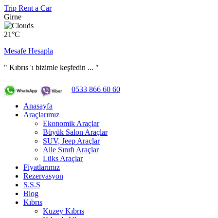
Trip Rent a Car
Girne
21°C
Mesafe Hesapla
" Kıbrıs 'ı bizimle keşfedin ... "
0533 866 60 60
Anasayfa
Araçlarımız
Ekonomik Araçlar
Büyük Salon Araçlar
SUV, Jeep Araçlar
Aile Sınıfı Araçlar
Lüks Araçlar
Fiyatlarımız
Rezervasyon
S.S.S
Blog
Kıbrıs
Kuzey Kıbrıs