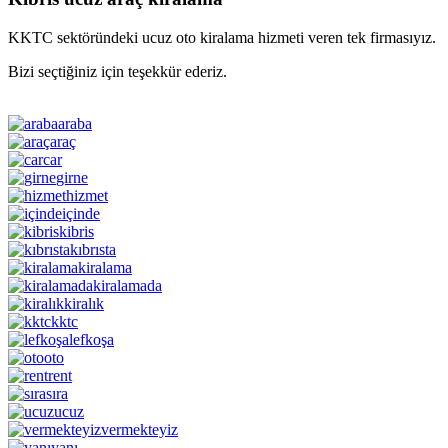
KKTC sektöründeki ucuz oto kiralama hizmeti veren tek firmasıyız.
Bizi seçtiğiniz için teşekkür ederiz.
araba
araç
car
girne
hizmet
içinde
kibris
kıbrısta
kiralama
kiralamada
kiralık
kktc
lefkoşa
oto
rent
sıra
ucuz
vermekteyiz
yanı