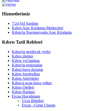
yer
Hizmetlerimiz
7/24 Yol Yardımı
Kıbrıs Araç Kiralama Merkezleri
Kıbrıs'ta Navigasyonlu Araç Kiralama
Kıbrıs Tatil Rehberi
Kıbrıs'ta gezilecek yerler
Kıbrıs plajları
Kıbrıs yol haritası
Kıbrıs'ta restoranlar
Kıbrıs hava durumu
Kıbrıs fotoğrafları
Kıbrıs Aktiviteler
Kıbrıs'a uçan hava yolları
Kıbrıs Otelleri
Kıbrıs Haritası
Ercan Havalimanı
Uçuş Bilgileri
Ercan - Girne Ulaşım