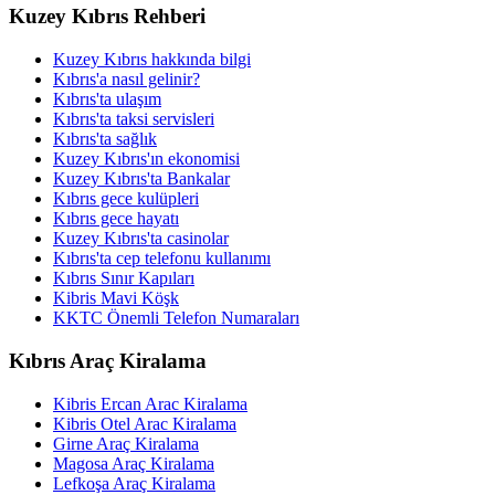
Kuzey Kıbrıs Rehberi
Kuzey Kıbrıs hakkında bilgi
Kıbrıs'a nasıl gelinir?
Kıbrıs'ta ulaşım
Kıbrıs'ta taksi servisleri
Kıbrıs'ta sağlık
Kuzey Kıbrıs'ın ekonomisi
Kuzey Kıbrıs'ta Bankalar
Kıbrıs gece kulüpleri
Kıbrıs gece hayatı
Kuzey Kıbrıs'ta casinolar
Kıbrıs'ta cep telefonu kullanımı
Kıbrıs Sınır Kapıları
Kibris Mavi Köşk
KKTC Önemli Telefon Numaraları
Kıbrıs Araç Kiralama
Kibris Ercan Arac Kiralama
Kibris Otel Arac Kiralama
Girne Araç Kiralama
Magosa Araç Kiralama
Lefkoşa Araç Kiralama