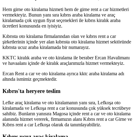
Hem girne oto kiralama hizmeti hem de girne rent a car hizmetleri
vermekteyiz. Bunun yanı sıra kıbrıs araba kiralama ve araç
kiralamada çok uygun fiyat seçenekleri ile kıbrıs kiralık araba
ücretleri konusunda en iyisiyiz.
Kıbrısta oto kiralama firmalarından olan ve kıbrıs rent a car
şirketlerinin içinde yer alan kıbrısta oto kiralama hizmet sektöründe
kıbrısta ucuz araba kiralamada bir numarayız.
KKTC kiralık araba ve oto kiralama ile beraber Ercan Havalimanı
ve havaalanı içinde de kiralık araçlarımızla hizmet vermekteyiz.
Ercan Rent a car ve oto kiralama ayrıca kktc araba kiralama adı
altında ismimiz geçmektedir.
Kıbrıs'ta heryere teslim
Lefke araç kiralama ve oto kiralamanın yanı sıra, Lefkoşa oto
kiralamada ve Lefkoşa rent a car konusunda çok yüksek tecrübeye
sahibiz. Bunların yanısıra Magosa içinde rent a car ve oto kiralama
alanında hizmet vererek, firmamızın alanı Kıbrıs rent a car Girne ve
Kıbrıs rent a car Lefkoşa olarak da tanımlayabiliriz.
Kıbrıs ucuz araç kiralama