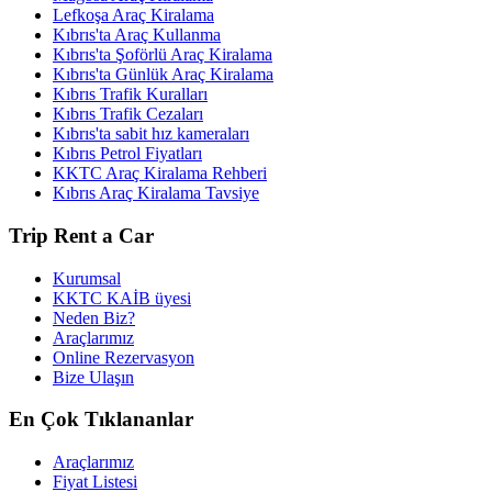
Lefkoşa Araç Kiralama
Kıbrıs'ta Araç Kullanma
Kıbrıs'ta Şoförlü Araç Kiralama
Kıbrıs'ta Günlük Araç Kiralama
Kıbrıs Trafik Kuralları
Kıbrıs Trafik Cezaları
Kıbrıs'ta sabit hız kameraları
Kıbrıs Petrol Fiyatları
KKTC Araç Kiralama Rehberi
Kıbrıs Araç Kiralama Tavsiye
Trip Rent a Car
Kurumsal
KKTC KAİB üyesi
Neden Biz?
Araçlarımız
Online Rezervasyon
Bize Ulaşın
En Çok Tıklananlar
Araçlarımız
Fiyat Listesi