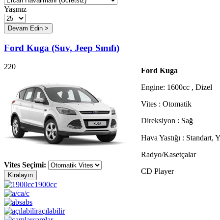
Yaşınız
Ford Kuga (Suv, Jeep Sınıfı)
220
Ford Kuga
Engine: 1600cc , Dizel
Vites : Otomatik
Direksiyon : Sağ
Hava Yastığı : Standart, 
Radyo/Kasetçalar
Vites Seçimi:
CD Player
1900cc
a/c
abs
açılabilir
camlar