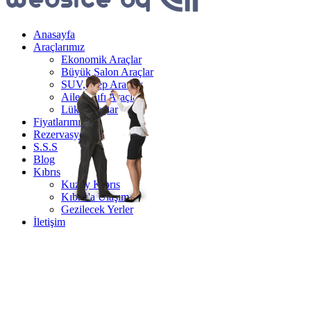
Anasayfa
Araçlarımız
Ekonomik Araçlar
Büyük Salon Araçlar
SUV, Jeep Araçlar
Aile Sınıfı Araçlar
Lüks Araçlar
Fiyatlarımız
Rezervasyon
S.S.S
Blog
Kıbrıs
Kuzey Kıbrıs
Kıbrıs'a Ulaşım
Gezilecek Yerler
İletişim