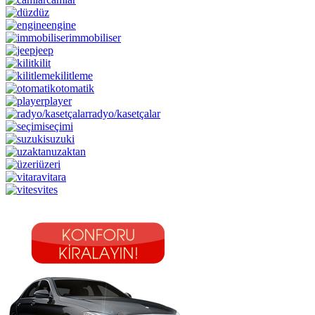
düz
engine
immobiliser
jeep
kilit
kilitleme
otomatik
player
radyo/kasetçalar
seçimi
suzuki
uzaktan
üzeri
vitara
vites