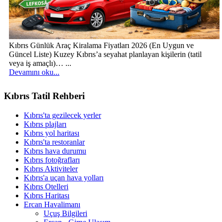
Kıbrıs Günlük Araç Kiralama Fiyatları 2026 (En Uygun ve
Güncel Liste) Kuzey Kıbrıs’a seyahat planlayan kişilerin (tatil
veya iş amaçlı)… ...
Devamını oku...
Kıbrıs Tatil Rehberi
Kıbrıs'ta gezilecek yerler
Kıbrıs plajları
Kıbrıs yol haritası
Kıbrıs'ta restoranlar
Kıbrıs hava durumu
Kıbrıs fotoğrafları
Kıbrıs Aktiviteler
Kıbrıs'a uçan hava yolları
Kıbrıs Otelleri
Kıbrıs Haritası
Ercan Havalimanı
Uçuş Bilgileri