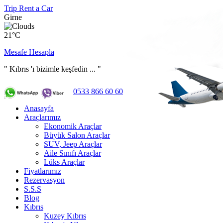
Trip Rent a Car
Girne
21°C
Mesafe Hesapla
" Kıbrıs 'ı bizimle keşfedin ... "
0533 866 60 60
Anasayfa
Araçlarımız
Ekonomik Araçlar
Büyük Salon Araçlar
SUV, Jeep Araçlar
Aile Sınıfı Araçlar
Lüks Araçlar
Fiyatlarımız
Rezervasyon
S.S.S
Blog
Kıbrıs
Kuzey Kıbrıs