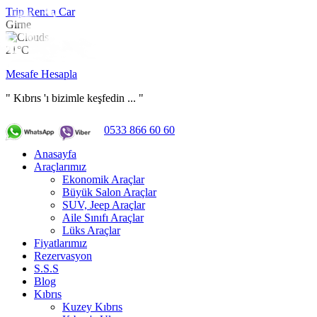
Trip Rent a Car
Girne
21°C
Mesafe Hesapla
" Kıbrıs 'ı bizimle keşfedin ... "
0533 866 60 60
Anasayfa
Araçlarımız
Ekonomik Araçlar
Büyük Salon Araçlar
SUV, Jeep Araçlar
Aile Sınıfı Araçlar
Lüks Araçlar
Fiyatlarımız
Rezervasyon
S.S.S
Blog
Kıbrıs
Kuzey Kıbrıs