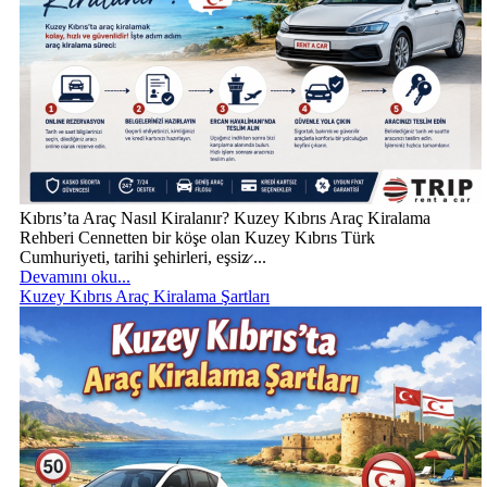
Kıbrıs’ta Araç Nasıl Kiralanır? Kuzey Kıbrıs Araç Kiralama
Rehberi Cennetten bir köşe olan Kuzey Kıbrıs Türk
Cumhuriyeti, tarihi şehirleri, eşsiz̷ ...
Devamını oku...
Kuzey Kıbrıs Araç Kiralama Şartları