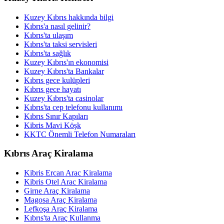
Kuzey Kıbrıs hakkında bilgi
Kıbrıs'a nasıl gelinir?
Kıbrıs'ta ulaşım
Kıbrıs'ta taksi servisleri
Kıbrıs'ta sağlık
Kuzey Kıbrıs'ın ekonomisi
Kuzey Kıbrıs'ta Bankalar
Kıbrıs gece kulüpleri
Kıbrıs gece hayatı
Kuzey Kıbrıs'ta casinolar
Kıbrıs'ta cep telefonu kullanımı
Kıbrıs Sınır Kapıları
Kibris Mavi Köşk
KKTC Önemli Telefon Numaraları
Kıbrıs Araç Kiralama
Kibris Ercan Arac Kiralama
Kibris Otel Arac Kiralama
Girne Araç Kiralama
Magosa Araç Kiralama
Lefkoşa Araç Kiralama
Kıbrıs'ta Araç Kullanma