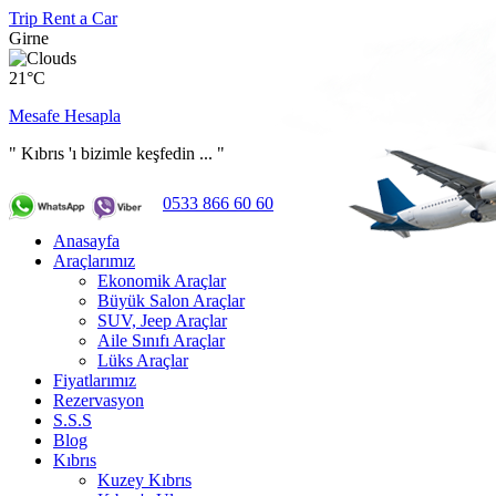
Trip Rent a Car
Girne
21°C
Mesafe Hesapla
" Kıbrıs 'ı bizimle keşfedin ... "
0533 866 60 60
Anasayfa
Araçlarımız
Ekonomik Araçlar
Büyük Salon Araçlar
SUV, Jeep Araçlar
Aile Sınıfı Araçlar
Lüks Araçlar
Fiyatlarımız
Rezervasyon
S.S.S
Blog
Kıbrıs
Kuzey Kıbrıs