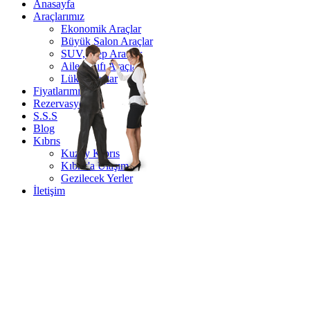
Anasayfa
Araçlarımız
Ekonomik Araçlar
Büyük Salon Araçlar
SUV, Jeep Araçlar
Aile Sınıfı Araçlar
Lüks Araçlar
Fiyatlarımız
Rezervasyon
S.S.S
Blog
Kıbrıs
Kuzey Kıbrıs
Kıbrıs'a Ulaşım
Gezilecek Yerler
İletişim