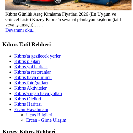
Kıbrıs Günlük Araç Kiralama Fiyatları 2026 (En Uygun ve
Güncel Liste) Kuzey Kıbrıs’a seyahat planlayan kişilerin (tatil
veya iş amaçlı)… ...
Devamını oku...
Kıbrıs Tatil Rehberi
Kıbrıs'ta gezilecek yerler
Kıbrıs plajları
Kıbrıs yol haritası
Kıbrıs'ta restoranlar
Kıbrıs hava durumu
Kıbrıs fotoğrafları
Kıbrıs Aktiviteler
Kıbrıs'a uçan hava yolları
Kıbrıs Otelleri
Kıbrıs Haritası
Ercan Havalimanı
Uçuş Bilgileri
Ercan - Girne Ulaşım
Kuzey Kıbrıs Rehberi