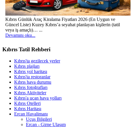
Kıbrıs Günlük Araç Kiralama Fiyatları 2026 (En Uygun ve
Güncel Liste) Kuzey Kıbrıs’a seyahat planlayan kişilerin (tatil
veya iş amaçlı)… ...
Devamını oku...
Kıbrıs Tatil Rehberi
Kıbrıs'ta gezilecek yerler
Kıbrıs plajları
Kıbrıs yol haritası
Kıbrıs'ta restoranlar
Kıbrıs hava durumu
Kıbrıs fotoğrafları
Kıbrıs Aktiviteler
Kıbrıs'a uçan hava yolları
Kıbrıs Otelleri
Kıbrıs Haritası
Ercan Havalimanı
Uçuş Bilgileri
Ercan - Girne Ulaşım