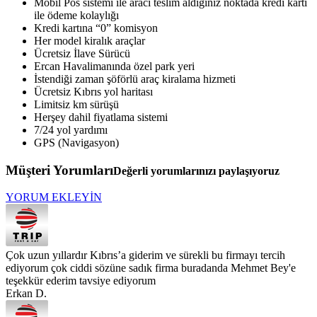
Mobil Pos sistemi ile aracı teslim aldığınız noktada kredi kartı
ile ödeme kolaylığı
Kredi kartına “0” komisyon
Her model kiralık araçlar
Ücretsiz İlave Sürücü
Ercan Havalimanında özel park yeri
İstendiği zaman şöförlü araç kiralama hizmeti
Ücretsiz Kıbrıs yol haritası
Limitsiz km sürüşü
Herşey dahil fiyatlama sistemi
7/24 yol yardımı
GPS (Navigasyon)
Müşteri Yorumları
Değerli yorumlarınızı paylaşıyoruz
YORUM EKLEYİN
Çok uzun yıllardır Kıbrıs’a giderim ve sürekli bu firmayı tercih
ediyorum çok ciddi sözüne sadık firma buradanda Mehmet Bey'e
teşekkür ederim tavsiye ediyorum
Erkan D.