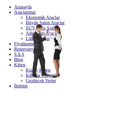
Anasayfa
Araçlarımız
Ekonomik Araçlar
Büyük Salon Araçlar
SUV, Jeep Araçlar
Aile Sınıfı Araçlar
Lüks Araçlar
Fiyatlarımız
Rezervasyon
S.S.S
Blog
Kıbrıs
Kuzey Kıbrıs
Kıbrıs'a Ulaşım
Gezilecek Yerler
İletişim