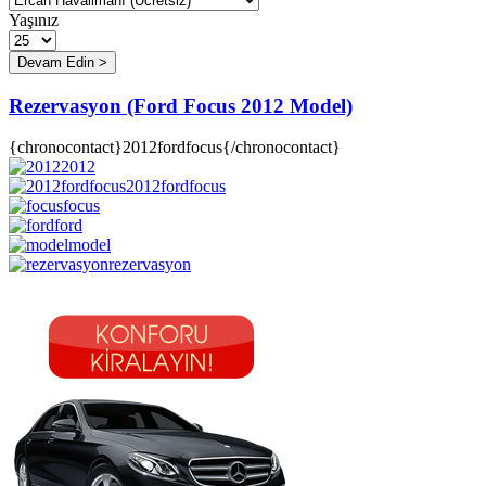
Yaşınız
Rezervasyon (Ford Focus 2012 Model)
{chronocontact}2012fordfocus{/chronocontact}
2012
2012fordfocus
focus
ford
model
rezervasyon