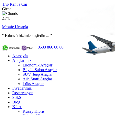
Trip Rent a Car
Girne
21°C
Mesafe Hesapla
" Kıbrıs 'ı bizimle keşfedin ... "
0533 866 60 60
Anasayfa
Araçlarımız
Ekonomik Araçlar
Büyük Salon Araçlar
SUV, Jeep Araçlar
Aile Sınıfı Araçlar
Lüks Araçlar
Fiyatlarımız
Rezervasyon
S.S.S
Blog
Kıbrıs
Kuzey Kıbrıs