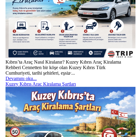
Kıbrıs’ta Araç Nasıl Kiralanır? Kuzey Kıbrıs Araç Kiralama
Rehberi Cennetten bir köşe olan Kuzey Kıbrıs Türk
Cumhuriyeti, tarihi şehirleri, eşsiz̷ ...
Devamını oku...
Kuzey Kıbrıs Araç Kiralama Şartları