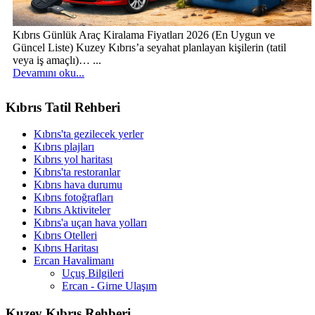
Kıbrıs Günlük Araç Kiralama Fiyatları 2026 (En Uygun ve
Güncel Liste) Kuzey Kıbrıs’a seyahat planlayan kişilerin (tatil
veya iş amaçlı)… ...
Devamını oku...
Kıbrıs Tatil Rehberi
Kıbrıs'ta gezilecek yerler
Kıbrıs plajları
Kıbrıs yol haritası
Kıbrıs'ta restoranlar
Kıbrıs hava durumu
Kıbrıs fotoğrafları
Kıbrıs Aktiviteler
Kıbrıs'a uçan hava yolları
Kıbrıs Otelleri
Kıbrıs Haritası
Ercan Havalimanı
Uçuş Bilgileri
Ercan - Girne Ulaşım
Kuzey Kıbrıs Rehberi