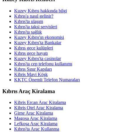
Kuzey Kıbrıs hakkında bilgi
Kıbrıs'a nasıl gelinir?
Kıbrıs'ta ulaşım
Kıbrıs'ta taksi servisleri
Kıbrıs'ta sağlık
Kuzey Kıbrıs'ın ekonomisi
Kuzey Kıbrıs'ta Bankalar
Kıbrıs gece kulüpleri
Kıbrıs gece hayatı
Kuzey Kıbrıs'ta casinolar
Kıbrıs'ta cep telefonu kullanımı
Kıbrıs Sınır Kapıları
Kibris Mavi Köşk
KKTC Önemli Telefon Numaraları
Kıbrıs Araç Kiralama
Kibris Ercan Arac Kiralama
Kibris Otel Arac Kiralama
Girne Araç Kiralama
Magosa Araç Kiralama
Lefkoşa Araç Kiralama
Kıbrıs'ta Araç Kullanma