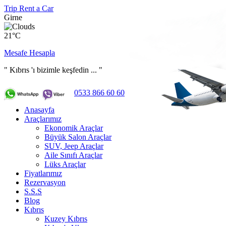
Trip Rent a Car
Girne
21°C
Mesafe Hesapla
" Kıbrıs 'ı bizimle keşfedin ... "
0533 866 60 60
Anasayfa
Araçlarımız
Ekonomik Araçlar
Büyük Salon Araçlar
SUV, Jeep Araçlar
Aile Sınıfı Araçlar
Lüks Araçlar
Fiyatlarımız
Rezervasyon
S.S.S
Blog
Kıbrıs
Kuzey Kıbrıs