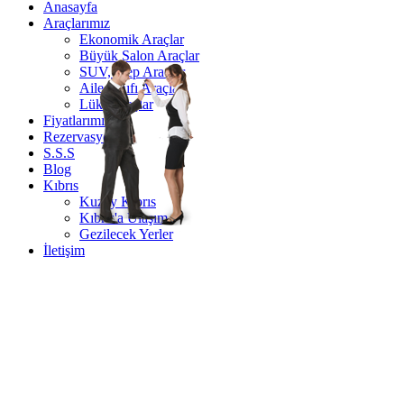
Anasayfa
Araçlarımız
Ekonomik Araçlar
Büyük Salon Araçlar
SUV, Jeep Araçlar
Aile Sınıfı Araçlar
Lüks Araçlar
Fiyatlarımız
Rezervasyon
S.S.S
Blog
Kıbrıs
Kuzey Kıbrıs
Kıbrıs'a Ulaşım
Gezilecek Yerler
İletişim