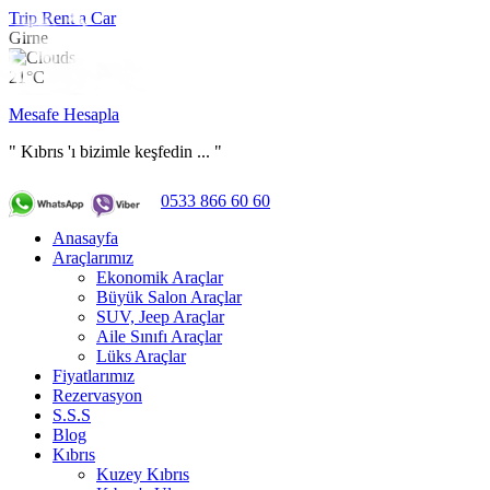
Trip Rent a Car
Girne
21°C
Mesafe Hesapla
" Kıbrıs 'ı bizimle keşfedin ... "
0533 866 60 60
Anasayfa
Araçlarımız
Ekonomik Araçlar
Büyük Salon Araçlar
SUV, Jeep Araçlar
Aile Sınıfı Araçlar
Lüks Araçlar
Fiyatlarımız
Rezervasyon
S.S.S
Blog
Kıbrıs
Kuzey Kıbrıs