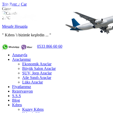
Trip Rent a Car
Girne
21°C
Mesafe Hesapla
" Kıbrıs 'ı bizimle keşfedin ... "
0533 866 60 60
Anasayfa
Araçlarımız
Ekonomik Araçlar
Büyük Salon Araçlar
SUV, Jeep Araçlar
Aile Sınıfı Araçlar
Lüks Araçlar
Fiyatlarımız
Rezervasyon
S.S.S
Blog
Kıbrıs
Kuzey Kıbrıs