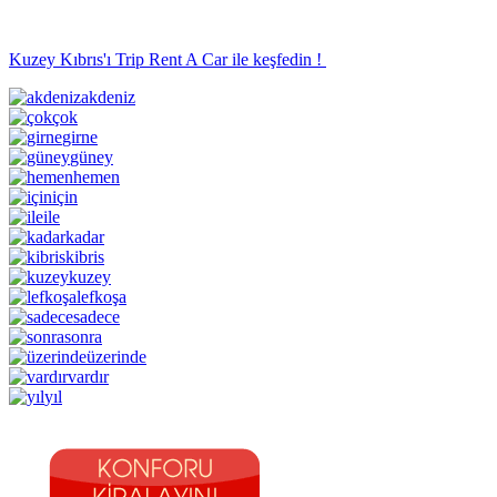
Kuzey Kıbrıs'ı Trip Rent A Car ile keşfedin !
akdeniz
çok
girne
güney
hemen
için
ile
kadar
kibris
kuzey
lefkoşa
sadece
sonra
üzerinde
vardır
yıl