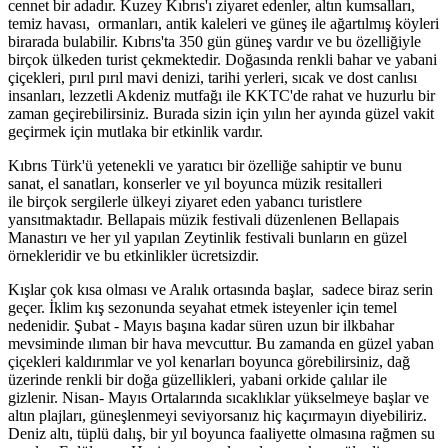
cennet bir adadır. Kuzey Kıbrıs'ı ziyaret edenler, altın kumsalları,
temiz havası, ormanları, antik kaleleri ve güneş ile ağartılmış köyleri
birarada bulabilir. Kıbrıs'ta 350 gün güneş vardır ve bu özelliğiyle
birçok ülkeden turist çekmektedir. Doğasında renkli bahar ve yabani
çiçekleri, pırıl pırıl mavi denizi, tarihi yerleri, sıcak ve dost canlısı
insanları, lezzetli Akdeniz mutfağı ile KKTC'de rahat ve huzurlu bir
zaman geçirebilirsiniz. Burada sizin için yılın her ayında güzel vakit
geçirmek için mutlaka bir etkinlik vardır.
Kıbrıs Türk'ü yetenekli ve yaratıcı bir özelliğe sahiptir ve bunu
sanat, el sanatları, konserler ve yıl boyunca müzik resitalleri
ile birçok sergilerle ülkeyi ziyaret eden yabancı turistlere
yansıtmaktadır. Bellapais müzik festivali düzenlenen Bellapais
Manastırı ve her yıl yapılan Zeytinlik festivali bunların en güzel
örnekleridir ve bu etkinlikler ücretsizdir.
Kışlar çok kısa olması ve Aralık ortasında başlar, sadece biraz serin
geçer. İklim kış sezonunda seyahat etmek isteyenler için temel
nedenidir. Şubat - Mayıs başına kadar süren uzun bir ilkbahar
mevsiminde ılıman bir hava mevcuttur. Bu zamanda en güzel yaban
çiçekleri kaldırımlar ve yol kenarları boyunca görebilirsiniz, dağ
üzerinde renkli bir doğa güzellikleri, yabani orkide çalılar ile
gizlenir. Nisan- Mayıs Ortalarında sıcaklıklar yükselmeye başlar ve
altın plajları, güneşlenmeyi seviyorsanız hiç kaçırmayın diyebiliriz.
Deniz altı, tüplü dalış, bir yıl boyunca faaliyette olmasına rağmen su