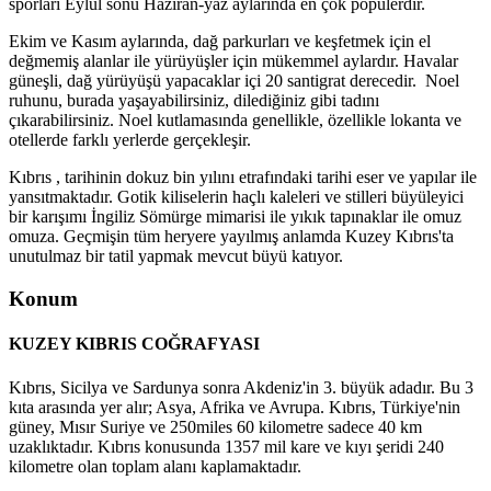
sporları Eylül sonu Haziran-yaz aylarında en çok popülerdir.
Ekim ve Kasım aylarında, dağ parkurları ve keşfetmek için el
değmemiş alanlar ile yürüyüşler için mükemmel aylardır. Havalar
güneşli, dağ yürüyüşü yapacaklar içi 20 santigrat derecedir. Noel
ruhunu, burada yaşayabilirsiniz, dilediğiniz gibi tadını
çıkarabilirsiniz. Noel kutlamasında genellikle, özellikle lokanta ve
otellerde farklı yerlerde gerçekleşir.
Kıbrıs , tarihinin dokuz bin yılını etrafındaki tarihi eser ve yapılar ile
yansıtmaktadır. Gotik kiliselerin haçlı kaleleri ve stilleri büyüleyici
bir karışımı İngiliz Sömürge mimarisi ile yıkık tapınaklar ile omuz
omuza. Geçmişin tüm heryere yayılmış anlamda Kuzey Kıbrıs'ta
unutulmaz bir tatil yapmak mevcut büyü katıyor.
Konum
KUZEY KIBRIS COĞRAFYASI
Kıbrıs, Sicilya ve Sardunya sonra Akdeniz'in 3. büyük adadır. Bu 3
kıta arasında yer alır; Asya, Afrika ve Avrupa. Kıbrıs, Türkiye'nin
güney, Mısır Suriye ve 250miles 60 kilometre sadece 40 km
uzaklıktadır. Kıbrıs konusunda 1357 mil kare ve kıyı şeridi 240
kilometre olan toplam alanı kaplamaktadır.