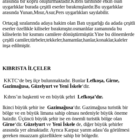
arasında bir köprü oluşturmaktadır.Kıbrıs tarihinde etkin olan
uygarlıklar burada çeşitli eserler bırakmışlardır.Bu uygarlıklar
arasında Yunan,Mısır,Asur,Pers uygarlıkları sayılabilir.
Ortaçağ sıralarında adaya hakim olan Batı uygarlığı da adada çeşitli
eserler özellikle kiliseler bırakmıştır.osmanlılar zamanında bu
kiliselerin bir kısmını camilere dönüştürmüştür.Yine bu dönemlerde
çeşitli camiler,türbeler,tekkeler,hamamlar,hanlar,konaklar,kaleler
inşa edilmiştir.
KIBRISTA İLÇELER
KKTC‘de beş ilçe bulunmaktadır. Bunlar
Lefkoşa, Girne,
Gazimağusa, Güzelyurt ve Yeni İskele
‘dir.
Kıbrıs’ın başkenti ve en büyük şehri
Lefkoşa’dır.
Ikinci büyük şehir ise
Gazimağusa
‘dır. Gazimağusa turistik bir
bölge ve en büyük limana sahip olması nedeniyle büyük öneme
haizdir. Üçüncü büyük şehir ise en önemli turistik bölge olan
Girne
‘dir.
Güzelyurt
ve
Yeni İskele
de, diğer büyük şehirler
arasında yer almaktadir. Ayrıca Karpaz yarım adası’da görülmesi
gereken muazzam güzelliklere sahip bir bölgedir.