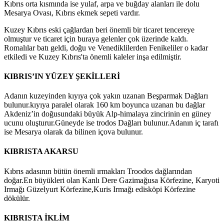
Kıbrıs orta kısmında ise yulaf, arpa ve buğday alanları ile dolu
Mesarya Ovası, Kıbrıs ekmek sepeti vardır.
Kuzey Kıbrıs eski çağlardan beri önemli bir ticaret tencereye
olmuştur ve ticaret için buraya gelenler çok üzerinde kaldı.
Romalılar batı geldi, doğu ve Venediklilerden Fenikeliler o kadar
etkiledi ve Kuzey Kıbrıs'ta önemli kaleler inşa edilmiştir.
KIBRIS’IN YÜZEY ŞEKİLLERİ
Adanın kuzeyinden kıyıya çok yakın uzanan Beşparmak Dağları
bulunur.kıyıya paralel olarak 160 km boyunca uzanan bu dağlar
Akdeniz’in doğusundaki büyük Alp-himalaya zincirinin en güney
ucunu oluşturur.Güneyde ise trodos Dağları bulunur.Adanın iç tarafı
ise Mesarya olarak da bilinen içova bulunur.
KIBRISTA AKARSU
Kıbrıs adasının bütün önemli ırmakları Troodos dağlarından
doğar.En büyükleri olan Kanlı Dere Gazimağusa Körfezine, Karyoti
Irmağı Güzelyurt Körfezine,Kuris Irmağı edisköpi Körfezine
dökülür.
KIBRISTA İKLİM