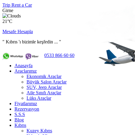
Trip Rent a Car
Girne
21°C
Mesafe Hesapla
" Kıbrıs 'ı bizimle keşfedin ... "
0533 866 60 60
Anasayfa
Araçlarımız
Ekonomik Araçlar
Büyük Salon Araçlar
SUV, Jeep Araçlar
Aile Sınıfı Araçlar
Lüks Araçlar
Fiyatlarımız
Rezervasyon
S.S.S
Blog
Kıbrıs
Kuzey Kıbrıs