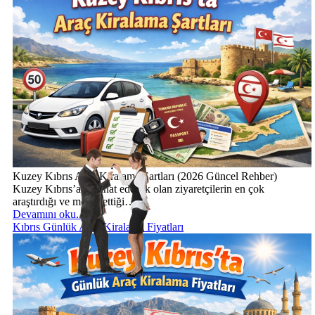
Kuzey Kıbrıs Araç Kiralama Şartları (2026 Güncel Rehber)
Kuzey Kıbrıs’a seyahat edecek olan ziyaretçilerin en çok
araştırdığı ve merak ettiği… ...
Devamını oku...
Kıbrıs Günlük Araç Kiralama Fiyatları