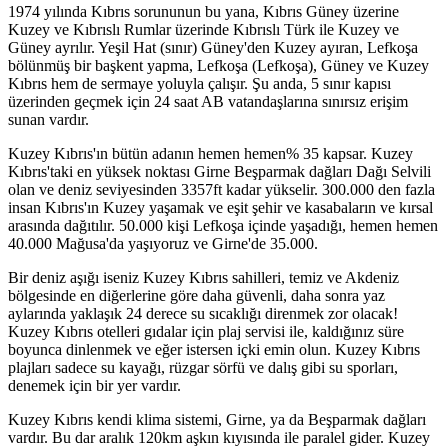
1974 yılında Kıbrıs sorununun bu yana, Kıbrıs Güney üzerine
Kuzey ve Kıbrıslı Rumlar üzerinde Kıbrıslı Türk ile Kuzey ve
Güney ayrılır. Yeşil Hat (sınır) Güney'den Kuzey ayıran, Lefkoşa
bölünmüş bir başkent yapma, Lefkoşa (Lefkoşa), Güney ve Kuzey
Kıbrıs hem de sermaye yoluyla çalışır. Şu anda, 5 sınır kapısı
üzerinden geçmek için 24 saat AB vatandaşlarına sınırsız erişim
sunan vardır.
Kuzey Kıbrıs'ın bütün adanın hemen hemen% 35 kapsar. Kuzey
Kıbrıs'taki en yüksek noktası Girne Beşparmak dağları Dağı Selvili
olan ve deniz seviyesinden 3357ft kadar yükselir. 300.000 den fazla
insan Kıbrıs'ın Kuzey yaşamak ve eşit şehir ve kasabaların ve kırsal
arasında dağıtılır. 50.000 kişi Lefkoşa içinde yaşadığı, hemen hemen
40.000 Mağusa'da yaşıyoruz ve Girne'de 35.000.
Bir deniz aşığı iseniz Kuzey Kıbrıs sahilleri, temiz ve Akdeniz
bölgesinde en diğerlerine göre daha güvenli, daha sonra yaz
aylarında yaklaşık 24 derece su sıcaklığı direnmek zor olacak!
Kuzey Kıbrıs otelleri gıdalar için plaj servisi ile, kaldığınız süre
boyunca dinlenmek ve eğer istersen içki emin olun. Kuzey Kıbrıs
plajları sadece su kayağı, rüzgar sörfü ve dalış gibi su sporları,
denemek için bir yer vardır.
Kuzey Kıbrıs kendi klima sistemi, Girne, ya da Beşparmak dağları
vardır. Bu dar aralık 120km aşkın kıyısında ile paralel gider. Kuzey