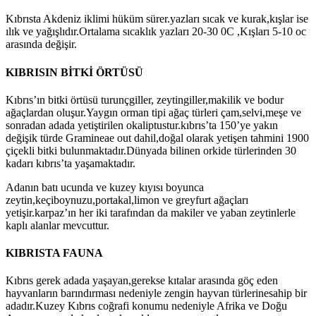
Kıbrısta Akdeniz iklimi hüküm sürer.yazları sıcak ve kurak,kışlar ise
ılık ve yağışlıdır.Ortalama sıcaklık yazları 20-30 0C ,Kışları 5-10 oc
arasında değişir.
KIBRISIN BİTKİ ÖRTÜSÜ
Kıbrıs’ın bitki örtüsü turunçgiller, zeytingiller,makilik ve bodur
ağaçlardan oluşur.Yaygın orman tipi ağaç türleri çam,selvi,meşe ve
sonradan adada yetiştirilen okaliptustur.kıbrıs’ta 150’ye yakın
değişik türde Gramineae out dahil,doğal olarak yetişen tahmini 1900
çiçekli bitki bulunmaktadır.Dünyada bilinen orkide türlerinden 30
kadarı kıbrıs’ta yaşamaktadır.
Adanın batı ucunda ve kuzey kıyısı boyunca
zeytin,keçiboynuzu,portakal,limon ve greyfurt ağaçları
yetişir.karpaz’ın her iki tarafından da makiler ve yaban zeytinlerle
kaplı alanlar mevcuttur.
KIBRISTA FAUNA
Kıbrıs gerek adada yaşayan,gerekse kıtalar arasında göç eden
hayvanların barındırması nedeniyle zengin hayvan türlerinesahip bir
adadır.Kuzey Kıbrıs coğrafi konumu nedeniyle Afrika ve Doğu