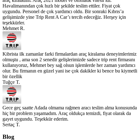
araç kiraladım. Araç 2021 model ve otomatik vitesli idi.
Havalimanından çok hızlı bir şekilde teslim ettiler. Fiyat çok
uygundu. Personel de çok yardımcı oldu. Bir sonraki Kıbrıs’a
gelişimizde yine Trip Rent A Car’ı tercih edeceğiz. Herşey için
teşekkürler.
Mehmet R.
Kibrista ilk zamanlar farki firmalardan araç kiralama deneyimlerimiz
olmuştu , ama son 2 senedir gelişlerimizde sadece trip rent firmasını
kullanıyoruz, Mehmet bey sağ olsun işlemlerde her zaman yardımcı
olur. Bu firmanın en güzel yani ise çok dakikler ki bence bu kiymetli
bir özellik
Tuğçe T.
Gece geç saatte Adada olmama rağmen aracı teslim alma konusunda
hiç bir problem yaşamadım. Araç oldukça temizdi, fiyat olarak da
gayet uygundu. Teşekkür ederim.
Sertaç T.
Blog